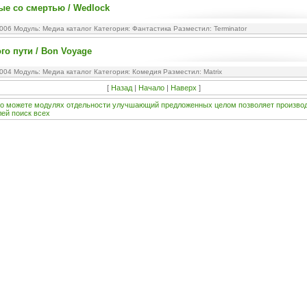
е со смертью / Wedlock
2006 Модуль:
Медиа каталог
Категория:
Фантастика
Разместил: Terminator
го пути / Bon Voyage
2004 Модуль:
Медиа каталог
Категория:
Комедия
Разместил: Matrix
[
Назад
|
Начало
|
Наверх
]
о
можете
модулях
отдельности
улучшающий
предложенных
целом
позволяет
произво
лей
поиск
всех