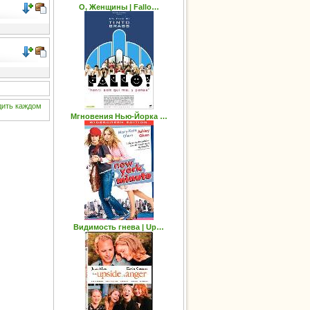
О, Женщины | Fallo…
дить
каждом
Мгновения Нью-Йорка …
Видимость гнева | Up…