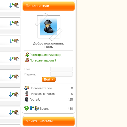
Пользователи
Добро пожаловать,
Гость
Регистрация или вход
Потеряли пароль?
Ник:
Пароль:
Пользователей:
0
Поисковых ботов:
5
Гостей:
425
Всего:
430
Movies - Фильмы