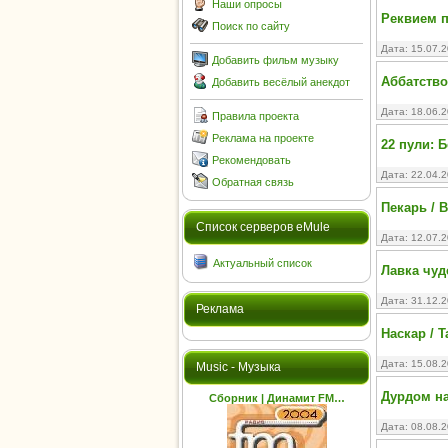
Наши опросы
Реквием п
Поиск по сайту
Дата: 15.07.
Добавить фильм музыку
Аббатство
Добавить весёлый анекдот
Дата: 18.06.
Правила проекта
Реклама на проекте
22 пули: 
Рекомендовать
Дата: 22.04.
Обратная связь
Пекарь / B
Cписок серверов eMule
Дата: 12.07.
Актуальный список
Лавка чуд
Дата: 31.12.
Реклама
Наскар / T
Дата: 15.08.
Music - Музыка
Дурдом на
Сборник | Динамит FM…
Дата: 08.08.