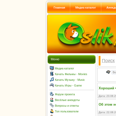
Главная
Медиа каталог
Анекд
Меню
Поиск
Медиа каталог
Качать Фильмы - Movies
Качать Музыку - Music
Качать Игры - Game
Хороший ч
Форум проекта
Дата: 23.08.
Весёлые анекдоты
Об этом н
Вопросы и ответы
Топ пользователи
Дата: 22.08.