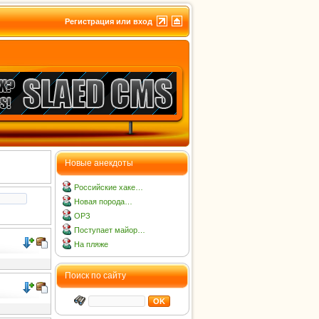
Регистрация или вход
Новые анекдоты
Российские хаке…
Новая порода…
ОРЗ
Поступает майор…
На пляже
Поиск по сайту