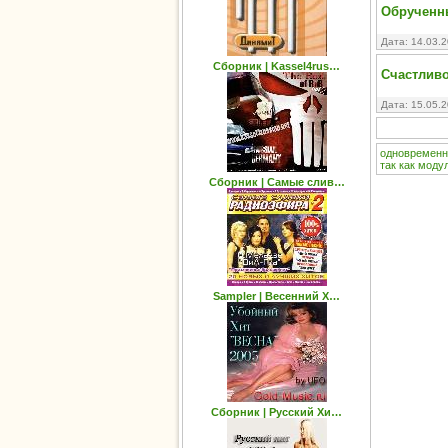
Обрученны
Дата: 14.03.
Сборник | Kassel4rus…
Счастливо
Дата: 15.05.
одновременн
так
как
моду
Сборник | Самые слив…
Sampler | Весенний Х…
Сборник | Русский Хи…