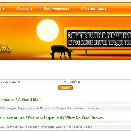
оты
Профиль
Рекомендовать
Обратная связь
еловек / A Good Man
2014 Модуль:
Медиа каталог
Категория:
Боевик
Разместил: монтекристо
е знает никто / Det som ingen ved / What No One Knows
2011 Модуль:
Медиа каталог
Категория:
Драма
Разместил: Baset