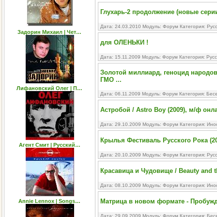
Глухарь-2 продолжение (новые серии
Дата: 24.03.2010 Модуль:
Форум
Категория:
Рус
Задорин Михаил | Чет…
для ОЛЕНЬКИ !
Дата: 15.11.2009 Модуль:
Форум
Категория:
Русс
Золотой миллиард, геноцид народов
ГМО ...
Лифановский Олег | П…
Дата: 06.11.2009 Модуль:
Форум
Категория:
Бесе
Астробой / Astro Boy (2009), м/ф онл
Дата: 29.10.2009 Модуль:
Форум
Категория:
Ино
Крылья Фестиваль Русского Рока (20
Агент Смит | Русский…
Дата: 20.10.2009 Модуль:
Форум
Категория:
Рус
Красавица и Чудовище / Beauty and t
Дата: 08.10.2009 Модуль:
Форум
Категория:
Ино
Матрица в новом формате - Пробуж
Annie Lennox | Songs…
Дата: 29.09.2009 Модуль:
Форум
Категория:
Бес