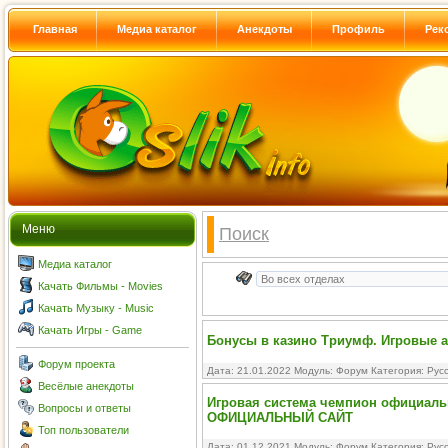
Главная
Медиа каталог
Анекдоты
Профиль
Рек
Меню
Поиск
Медиа каталог
Качать Фильмы - Movies
Качать Музыку - Music
Качать Игры - Game
Бонусы в казино Триумф. Игровые 
Форум проекта
Дата: 21.01.2022 Модуль:
Форум
Категория:
Рус
Весёлые анекдоты
Игровая система чемпион официал
Вопросы и ответы
ОФИЦИАЛЬНЫЙ САЙТ
Топ пользователи
Дата: 01.12.2021 Модуль:
Форум
Категория:
Рус