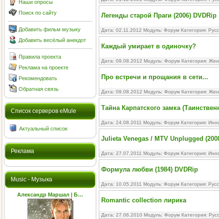
Наши опросы
Поиск по сайту
Легенды старой Праги (2006) DVDRip
Добавить фильм музыку
Дата: 02.11.2012 Модуль:
Форум
Категория:
Рус
Добавить весёлый анекдот
Каждый умирает в одиночку?
Правила проекта
Дата: 09.08.2012 Модуль:
Форум
Категория:
Жен
Реклама на проекте
Про встречи и прощания в сети...
Рекомендовать
Обратная связь
Дата: 09.08.2012 Модуль:
Форум
Категория:
Жен
Тайна Карпатского замка (Таинствен
Cписок серверов eMule
Дата: 24.08.2011 Модуль:
Форум
Категория:
Ино
Актуальный список
Julieta Venegas / MTV Unplugged (200
Реклама
Дата: 27.07.2011 Модуль:
Форум
Категория:
Ино
Формула любви (1984) DVDRip
Music - Музыка
Дата: 10.05.2011 Модуль:
Форум
Категория:
Рус
Александр Маршал | Б…
Romantic collection лирика
Дата: 27.06.2010 Модуль:
Форум
Категория:
Рус