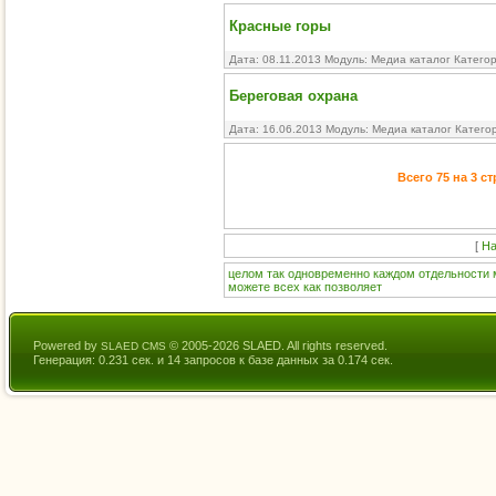
Красные горы
Дата: 08.11.2013 Модуль:
Медиа каталог
Катего
Береговая охрана
Дата: 16.06.2013 Модуль:
Медиа каталог
Катего
Всего 75 на 3 с
[
На
целом
так
одновременно
каждом
отдельности
можете
всех
как
позволяет
Powered by
© 2005-2026 SLAED. All rights reserved.
SLAED CMS
Генерация: 0.231 сек. и 14 запросов к базе данных за 0.174 сек.