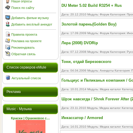
Наши опросы
DU Meter 5.02 Build R3254 + Rus
Поиск по сайту
Дата: 20.12.2010 Модуль:
Форум
Категория:
Про
Добавить фильм музыку
Золотой парень(Golden Boy)
Добавить весёлый анекдот
Дата: 17.09.2009 Модуль:
Форум
Категория:
Ино
Правила проекта
Реклама на проекте
Лера (2008) DVDRip
Рекомендовать
Дата: 07.12.2008 Модуль:
Форум
Категория:
Рус
Обратная связь
Тони, отдай Березовского
Cписок серверов eMule
Дата: 04.04.2006 Модуль:
Анекдоты
Категория:
П
Актуальный список
Гольциус и Пеликанья компания / Go
Дата: 10.01.2014 Модуль:
Медиа каталог
Катего
Реклама
Шрэк навсегда / Shrek Forever After (
Дата: 23.11.2010 Модуль:
Медиа каталог
Катего
Music - Музыка
Инкассатор / Armored
Краски | Оранжевое с…
Дата: 14.01.2010 Модуль:
Медиа каталог
Катего