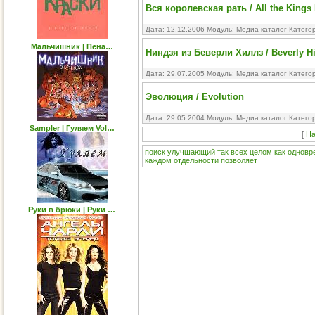
Вся королевская рать / All the Kings
Дата: 12.12.2006 Модуль:
Медиа каталог
Катего
Мальчишник | Пена…
Ниндзя из Беверли Хиллз / Beverly Hil
Дата: 29.07.2005 Модуль:
Медиа каталог
Катего
Эволюция / Evolution
Дата: 29.05.2004 Модуль:
Медиа каталог
Катего
Sampler | Гуляем Vol…
[
На
поиск
улучшающий
так
всех
целом
как
одновр
каждом
отдельности
позволяет
Руки в брюки | Руки …