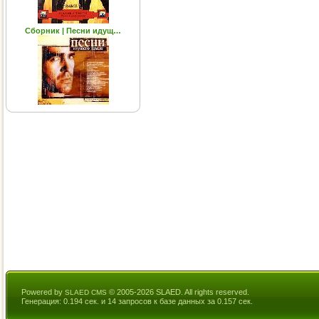
Cборник | Песни идущ…
Powered by
© 2005-2026 SLAED. All rights reserved.
SLAED CMS
Генерация: 0.194 сек. и 14 запросов к базе данных за 0.157 сек.