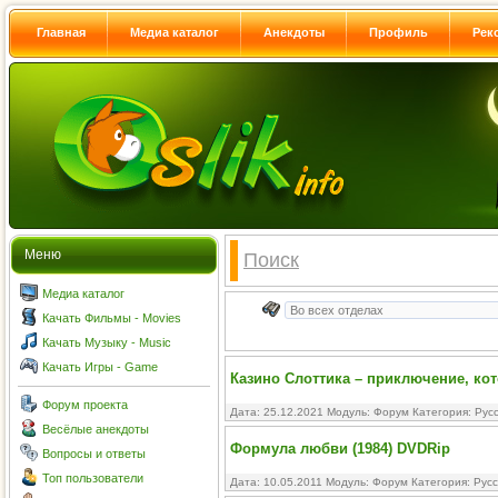
Главная
Медиа каталог
Анекдоты
Профиль
Рек
Меню
Поиск
Медиа каталог
Качать Фильмы - Movies
Качать Музыку - Music
Качать Игры - Game
Казино Слоттика – приключение, ко
Форум проекта
Дата: 25.12.2021 Модуль:
Форум
Категория:
Рус
Весёлые анекдоты
Формула любви (1984) DVDRip
Вопросы и ответы
Топ пользователи
Дата: 10.05.2011 Модуль:
Форум
Категория:
Рус