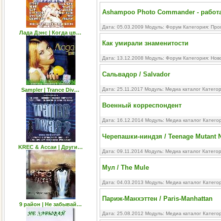
Ashampoo Photo Commander - работ
Дата: 05.03.2009 Модуль:
Форум
Категория:
Про
Лада Дэнс | Когда цв…
Как умирали знаменитости
Дата: 13.12.2008 Модуль:
Форум
Категория:
Нов
Сальвадор / Salvador
Дата: 25.11.2017 Модуль:
Медиа каталог
Катего
Sampler | Trance Div…
Военный корреспондент
Дата: 16.12.2014 Модуль:
Медиа каталог
Катего
Черепашки-ниндзя / Teenage Mutant Ni
KREC & Ассаи | Други…
Дата: 09.11.2014 Модуль:
Медиа каталог
Катего
Мул / The Mule
Дата: 04.03.2013 Модуль:
Медиа каталог
Катего
Париж-Манхэттен / Paris-Manhattan
9 район | Не забывай…
Дата: 25.08.2012 Модуль:
Медиа каталог
Катего