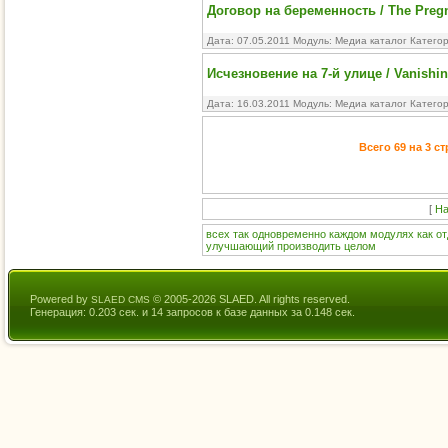
Договор на беременность / The Preg
Дата: 07.05.2011 Модуль:
Медиа каталог
Катего
Исчезновение на 7-й улице / Vanishin
Дата: 16.03.2011 Модуль:
Медиа каталог
Катего
Всего 69 на 3 с
[
На
всех
так
одновременно
каждом
модулях
как
от
улучшающий
производить
целом
Powered by
© 2005-2026 SLAED. All rights reserved.
SLAED CMS
Генерация: 0.203 сек. и 14 запросов к базе данных за 0.148 сек.