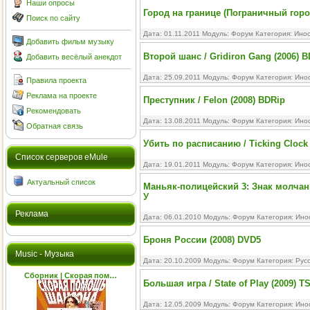
Наши опросы
Город на границе (Пограничный город
Поиск по сайту
Дата: 01.11.2011 Модуль:
Форум
Категория:
Ино
Добавить фильм музыку
Второй шанс / Gridiron Gang (2006) 
Добавить весёлый анекдот
Дата: 25.09.2011 Модуль:
Форум
Категория:
Ино
Правила проекта
Реклама на проекте
Преступник / Felon (2008) BDRip
Рекомендовать
Дата: 13.08.2011 Модуль:
Форум
Категория:
Ино
Обратная связь
Убить по расписанию / Ticking Clock
Cписок серверов eMule
Дата: 19.01.2011 Модуль:
Форум
Категория:
Ино
Актуальный список
Маньяк-полицейский 3: Знак молчания 
У
Реклама
Дата: 06.01.2010 Модуль:
Форум
Категория:
Ино
Броня России (2008) DVD5
Music - Музыка
Дата: 20.10.2009 Модуль:
Форум
Категория:
Рус
Сборник | Скорая пом…
Большая игра / State of Play (2009) T
Дата: 12.05.2009 Модуль:
Форум
Категория:
Ино