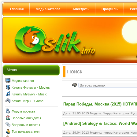
Главная
Медиа каталог
Анекдоты
Профиль
Рек
Меню
Поиск
Медиа каталог
Качать Фильмы - Movies
Качать Музыку - Music
Качать Игры - Game
Парад Победы. Москва (2015) HDTVRi
Форум проекта
Дата: 21.05.2015 Модуль:
Форум
Категория:
Рус
Весёлые анекдоты
[Android] Strategy & Tactics: World War 
Вопросы и ответы
Топ пользователи
Дата: 29.04.2013 Модуль:
Форум
Категория:
Ком