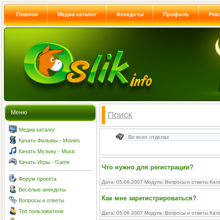
Главная
Медиа каталог
Анекдоты
Профиль
Рек
Меню
Поиск
Медиа каталог
Качать Фильмы - Movies
Качать Музыку - Music
Качать Игры - Game
Что нужно для регистрации?
Форум проекта
Дата: 05.06.2007 Модуль:
Вопросы и ответы
Кате
Весёлые анекдоты
Как мне зарегистрироваться?
Вопросы и ответы
Топ пользователи
Дата: 05.06.2007 Модуль:
Вопросы и ответы
Кате