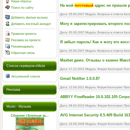
Наши опросы
На мой
почтовый
адрес не пришли р
Поиск по сайту
Дата: 05.06.2007 Модуль:
Вопросы и ответы
Кате
Добавить фильм музыку
Могу я зарегистрировать второго п
Добавить весёлый анекдот
Дата: 05.06.2007 Модуль:
Вопросы и ответы
Кате
Правила проекта
Реклама на проекте
Я забыл пароль! Как я могу его вос
Рекомендовать
Дата: 05.06.2007 Модуль:
Вопросы и ответы
Кате
Обратная связь
Maxbet демо. Отзывы о казино Максб
Cписок серверов eMule
Дата: 17.12.2021 Модуль:
Форум
Категория:
Рус
Актуальный список
Gmail Notifier 1.0.0.87
Дата: 12.04.2011 Модуль:
Форум
Категория:
Про
Реклама
ABBYY FineReader 10.0.102.105 Corpor
Дата: 08.04.2010 Модуль:
Форум
Категория:
Про
Music - Музыка
AVG Internet Security 8.5.409 Build 16
Сборник | Блатные за…
Дата: 16.08.2009 Модуль:
Форум
Категория:
Про