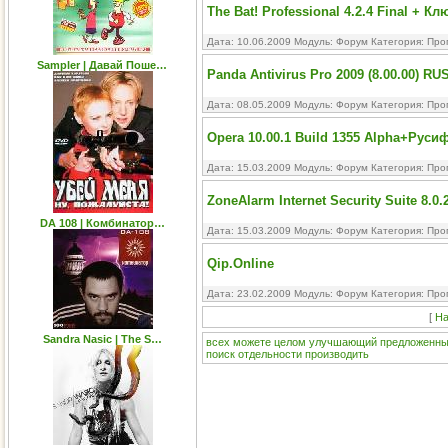
The Bat! Professional 4.2.4 Final + Кл
Дата: 10.06.2009 Модуль:
Форум
Категория:
Про
Sampler | Давай Поше…
Panda Antivirus Pro 2009 (8.00.00) RU
Дата: 08.05.2009 Модуль:
Форум
Категория:
Про
Opera 10.00.1 Build 1355 Alpha+Руси
Дата: 15.03.2009 Модуль:
Форум
Категория:
Про
ZoneAlarm Internet Security Suite 8.0.
DA 108 | Комбинатор…
Дата: 15.03.2009 Модуль:
Форум
Категория:
Про
Qip.Online
Дата: 23.02.2009 Модуль:
Форум
Категория:
Про
[
На
Sandra Nasic | The S…
всех
можете
целом
улучшающий
предложенн
поиск
отдельности
производить