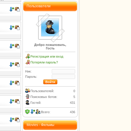
Пользователи
Добро пожаловать,
Гость
Регистрация или вход
Потеряли пароль?
Ник:
Пароль:
Пользователей:
0
Поисковых ботов:
5
Гостей:
431
Всего:
436
Movies - Фильмы