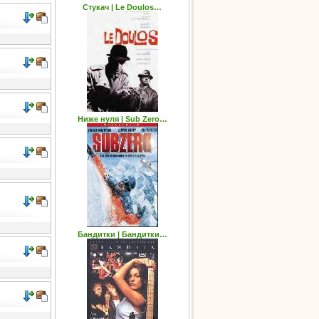
Стукач | Le Doulos…
Ниже нуля | Sub Zero…
Бандитки | Бандитки…