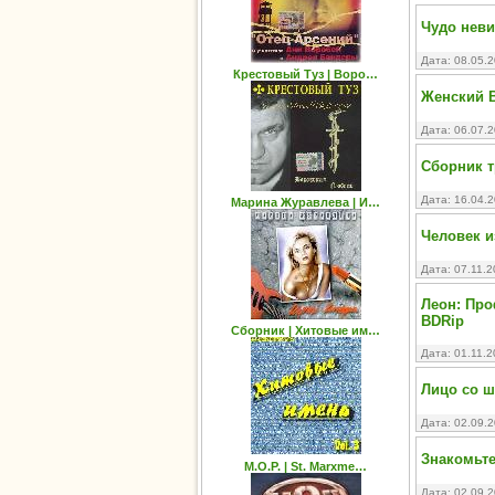
Чудо неви
Дата: 08.05.
Крестовый Туз | Воро…
Женский 
Дата: 06.07.
Сборник т
Дата: 16.04.
Марина Журавлева | И…
Человек и
Дата: 07.11.
Леон: Про
BDRip
Сборник | Хитовые им…
Дата: 01.11.
Лицо со ш
Дата: 02.09.
Знакомьтес
M.O.P. | St. Marxme…
Дата: 02.09.