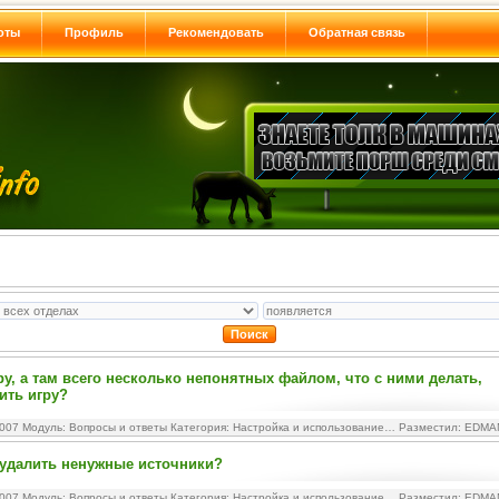
оты
Профиль
Рекомендовать
Обратная связь
ру, а там всего несколько непонятных файлом, что с ними делать,
тить игру?
2007 Модуль:
Вопросы и ответы
Категория:
Настройка и использование…
Разместил: EDMA
 yдалить ненужные источники?
2007 Модуль:
Вопросы и ответы
Категория:
Настройка и использование…
Разместил: EDMA