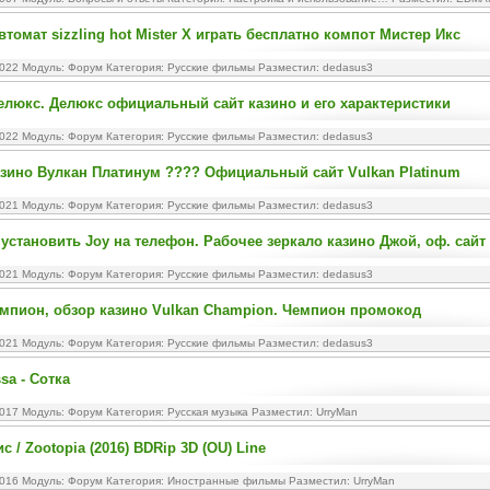
втомат sizzling hot Mister X играть бесплатно компот Мистер Икс
2022 Модуль:
Форум
Категория:
Русские фильмы
Разместил: dedasus3
елюкс. Делюкс официальный сайт казино и его характеристики
2022 Модуль:
Форум
Категория:
Русские фильмы
Разместил: dedasus3
зино Вулкан Платинум ???? Официальный сайт Vulkan Platinum
2021 Модуль:
Форум
Категория:
Русские фильмы
Разместил: dedasus3
 установить Joy на телефон. Рабочее зеркало казино Джой, оф. сайт
2021 Модуль:
Форум
Категория:
Русские фильмы
Разместил: dedasus3
мпион, обзор казино Vulkan Champion. Чемпион промокод
2021 Модуль:
Форум
Категория:
Русские фильмы
Разместил: dedasus3
sa - Сотка
2017 Модуль:
Форум
Категория:
Русская музыка
Разместил: UrryMan
 / Zootopia (2016) BDRip 3D (OU) Line
2016 Модуль:
Форум
Категория:
Иностранные фильмы
Разместил: UrryMan