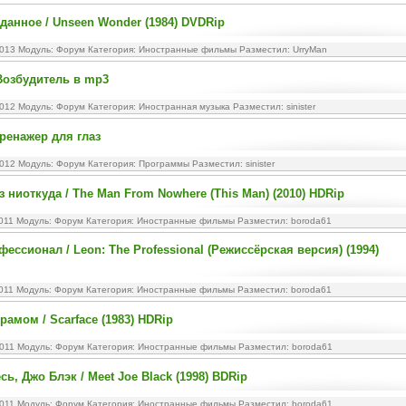
данное / Unseen Wonder (1984) DVDRip
2013 Модуль:
Форум
Категория:
Иностранные фильмы
Разместил: UrryMan
Возбудитель в mp3
2012 Модуль:
Форум
Категория:
Иностранная музыка
Разместил: sinister
ренажер для глаз
2012 Модуль:
Форум
Категория:
Программы
Разместил: sinister
з ниоткуда / The Man From Nowhere (This Man) (2010) HDRip
2011 Модуль:
Форум
Категория:
Иностранные фильмы
Разместил: boroda61
фессионал / Leon: The Professional (Режиссёрская версия) (1994)
2011 Модуль:
Форум
Категория:
Иностранные фильмы
Разместил: boroda61
рамом / Scarface (1983) HDRip
2011 Модуль:
Форум
Категория:
Иностранные фильмы
Разместил: boroda61
ь, Джо Блэк / Meet Joe Black (1998) BDRip
2011 Модуль:
Форум
Категория:
Иностранные фильмы
Разместил: boroda61