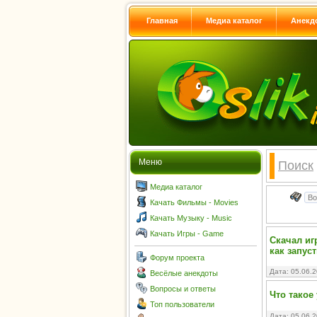
Главная
Медиа каталог
Анекд
Меню
Поиск
Медиа каталог
Качать Фильмы - Movies
Качать Музыку - Music
Качать Игры - Game
Скачал иг
как запус
Форум проекта
Дата: 05.06.
Весёлые анекдоты
Вопросы и ответы
Что такое
Топ пользователи
Дата: 05.06.