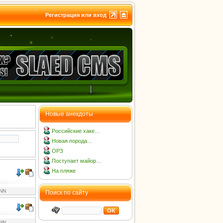
Регистрация или вход
Новые анекдоты
Российские хаке…
Новая порода…
ОРЗ
Поступает майор…
На пляже
NN
Поиск по сайту
NN