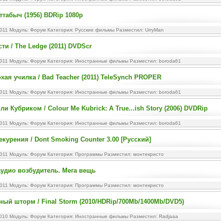
ттабыч (1956) BDRip 1080p
2011 Модуль:
Форум
Категория:
Русские фильмы
Разместил: UrryMan
ти / The Ledge (2011) DVDScr
2011 Модуль:
Форум
Категория:
Иностранные фильмы
Разместил: boroda61
хая училка / Bad Teacher (2011) TeleSynch PROPER
2011 Модуль:
Форум
Категория:
Иностранные фильмы
Разместил: boroda61
и Кубриком / Colour Me Kubrick: A True...ish Story (2006) DVDRip
2011 Модуль:
Форум
Категория:
Иностранные фильмы
Разместил: boroda61
екурения / Dont Smoking Counter 3.00 [Русский]
2011 Модуль:
Форум
Категория:
Программы
Разместил: монтекристо
удио возбудитель. Мега вещь
2011 Модуль:
Форум
Категория:
Программы
Разместил: монтекристо
ый шторм / Final Storm (2010/HDRip/700Mb/1400Mb/DVD5)
2010 Модуль:
Форум
Категория:
Иностранные фильмы
Разместил: Radjaaa