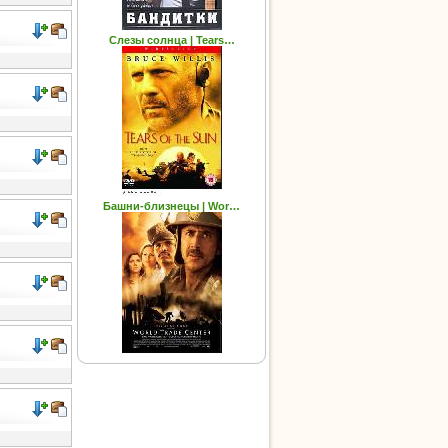
Слезы солнца | Tears…
Башни-близнецы | Wor…