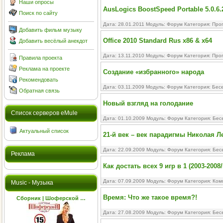
Наши опросы
AusLogics BoostSpeed Portable 5.0.6.
Поиск по сайту
Дата: 28.01.2011 Модуль:
Форум
Категория:
Про
Добавить фильм музыку
Office 2010 Standard Rus x86 & x64
Добавить весёлый анекдот
Дата: 13.11.2010 Модуль:
Форум
Категория:
Про
Правила проекта
Реклама на проекте
Создание «избранного» народа
Рекомендовать
Дата: 03.11.2009 Модуль:
Форум
Категория:
Бесе
Обратная связь
Новый взгляд на голодание
Cписок серверов eMule
Дата: 01.10.2009 Модуль:
Форум
Категория:
Бес
Актуальный список
21-й век – век парадигмы Николая 
Дата: 22.09.2009 Модуль:
Форум
Категория:
Бес
Реклама
Как достать всех 9 игр в 1 (2003-2008
Дата: 07.09.2009 Модуль:
Форум
Категория:
Ком
Music - Музыка
Время: Что же такое время?!
Сборник | Шоферской …
Дата: 27.08.2009 Модуль:
Форум
Категория:
Бес