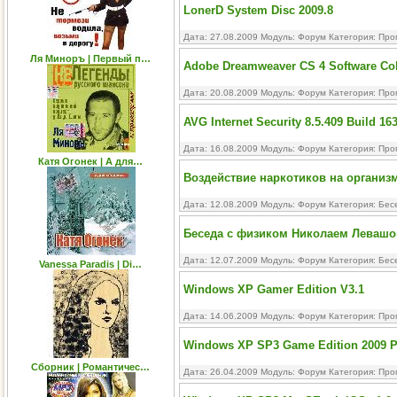
LonerD System Disc 2009.8
Дата: 27.08.2009 Модуль:
Форум
Категория:
Про
Ля Миноръ | Первый п…
Adobe Dreamweaver CS 4 Software Coll
Дата: 20.08.2009 Модуль:
Форум
Категория:
Про
AVG Internet Security 8.5.409 Build 16
Дата: 16.08.2009 Модуль:
Форум
Категория:
Про
Катя Огонек | А для…
Воздействие наркотиков на организ
Дата: 12.08.2009 Модуль:
Форум
Категория:
Бес
Беседа с физиком Николаем Левашо
Дата: 12.07.2009 Модуль:
Форум
Категория:
Бес
Vanessa Paradis | Di…
Windows XP Gamer Edition V3.1
Дата: 14.06.2009 Модуль:
Форум
Категория:
Про
Windows XP SP3 Game Edition 2009 Р
Сборник | Романтичес…
Дата: 26.04.2009 Модуль:
Форум
Категория:
Про