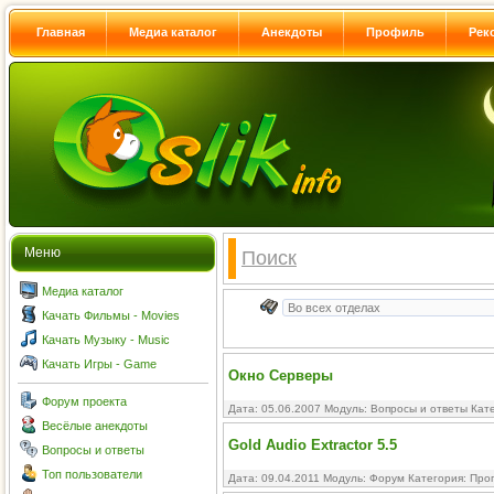
Главная
Медиа каталог
Анекдоты
Профиль
Рек
Меню
Поиск
Медиа каталог
Качать Фильмы - Movies
Качать Музыку - Music
Качать Игры - Game
Окно Серверы
Форум проекта
Дата: 05.06.2007 Модуль:
Вопросы и ответы
Кате
Весёлые анекдоты
Gold Audio Extractor 5.5
Вопросы и ответы
Топ пользователи
Дата: 09.04.2011 Модуль:
Форум
Категория:
Про