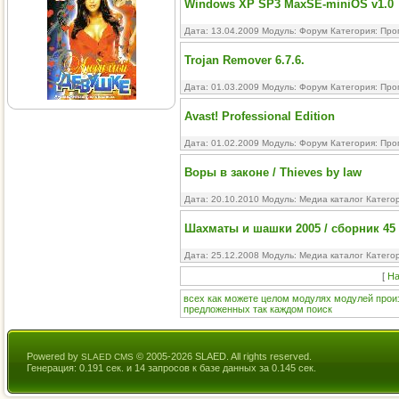
Windows XP SP3 MaxSE-miniOS v1.0
Дата: 13.04.2009 Модуль:
Форум
Категория:
Про
Trojan Remover 6.7.6.
Дата: 01.03.2009 Модуль:
Форум
Категория:
Про
Avast! Professional Edition
Дата: 01.02.2009 Модуль:
Форум
Категория:
Про
Воры в законе / Thieves by law
Дата: 20.10.2010 Модуль:
Медиа каталог
Катего
Шахматы и шашки 2005 / сборник 45 в
Дата: 25.12.2008 Модуль:
Медиа каталог
Катего
[
На
всех
как
можете
целом
модулях
модулей
прои
предложенных
так
каждом
поиск
Powered by
© 2005-2026 SLAED. All rights reserved.
SLAED CMS
Генерация: 0.191 сек. и 14 запросов к базе данных за 0.145 сек.