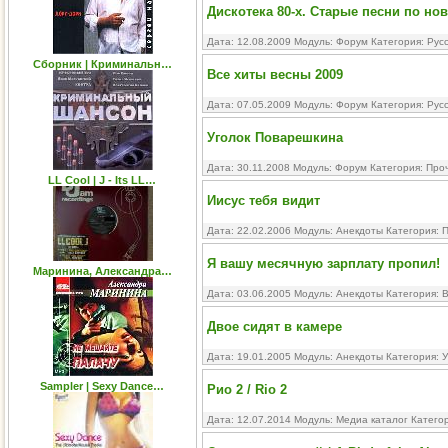
Дискотека 80-х. Старые песни по нов
Дата: 12.08.2009 Модуль:
Форум
Категория:
Рус
Сборник | Криминальн…
Все хиты весны 2009
Дата: 07.05.2009 Модуль:
Форум
Категория:
Рус
Уголок Поварешкина
Дата: 30.11.2008 Модуль:
Форум
Категория:
Про
LL Cool | J - Its LL…
Иисус тебя видит
Дата: 22.02.2006 Модуль:
Анекдоты
Категория:
П
Я вашу месячную зарплату пропил!
Маринина, Александра…
Дата: 03.06.2005 Модуль:
Анекдоты
Категория:
В
Двое сидят в камере
Дата: 19.01.2005 Модуль:
Анекдоты
Категория:
У
Sampler | Sexy Dance…
Рио 2 / Rio 2
Дата: 12.07.2014 Модуль:
Медиа каталог
Катего