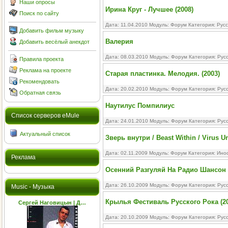
Наши опросы
Ирина Круг - Лучшее (2008)
Поиск по сайту
Дата: 11.04.2010 Модуль:
Форум
Категория:
Русс
Добавить фильм музыку
Валерия
Добавить весёлый анекдот
Дата: 08.03.2010 Модуль:
Форум
Категория:
Рус
Правила проекта
Реклама на проекте
Старая пластинка. Мелодия. (2003)
Рекомендовать
Дата: 20.02.2010 Модуль:
Форум
Категория:
Рус
Обратная связь
Наутилус Помпилиус
Cписок серверов eMule
Дата: 24.01.2010 Модуль:
Форум
Категория:
Рус
Актуальный список
Зверь внутри / Beast Within / Virus U
Дата: 02.11.2009 Модуль:
Форум
Категория:
Ино
Реклама
Осенний Разгуляй На Радио Шансон
Дата: 26.10.2009 Модуль:
Форум
Категория:
Рус
Music - Музыка
Крылья Фестиваль Русского Рока (20
Сергей Наговицын | Д…
Дата: 20.10.2009 Модуль:
Форум
Категория:
Рус