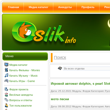
Главная
Медиа каталог
Анекдоты
Профиль
Рек
Меню
Поиск
Медиа каталог
Качать Фильмы - Movies
Качать Музыку - Music
Качать Игры - Game
Игровой автомат dolphin, s pearl Slo
Форум проекта
Дата: 25.12.2021 Модуль:
Форум
Категория:
Рус
Весёлые анекдоты
мото песни
Вопросы и ответы
Топ пользователи
Дата: 09.08.2012 Модуль:
Форум
Категория:
Авт