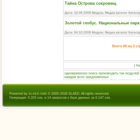
Тайна Острова сокровищ
Дата: 16.06.2009 Модуль:
Медиа каталог
Катего
Золотой глобус. Национальные пар
Дата: 04.10.2008 Модуль:
Медиа каталог
Катего
Всего 60 на 3 с
[
На
одновременно
поиск
производить
так
модулей
каждом
всех
предложенных
Powered by
© 2005-2026 SLAED. All rights reserved.
SLAED CMS
Генерация: 0.203 сек. и 14 запросов к базе данных за 0.147 сек.