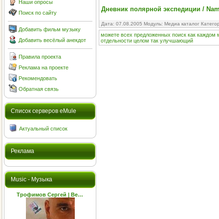
Наши опросы
Дневник полярной экспедиции / Namg
Поиск по сайту
Дата: 07.08.2005 Модуль:
Медиа каталог
Катего
Добавить фильм музыку
можете
всех
предложенных
поиск
как
каждом
Добавить весёлый анекдот
отдельности
целом
так
улучшающий
Правила проекта
Реклама на проекте
Рекомендовать
Обратная связь
Cписок серверов eMule
Актуальный список
Реклама
Music - Музыка
Трофимов Сергей | Ве…