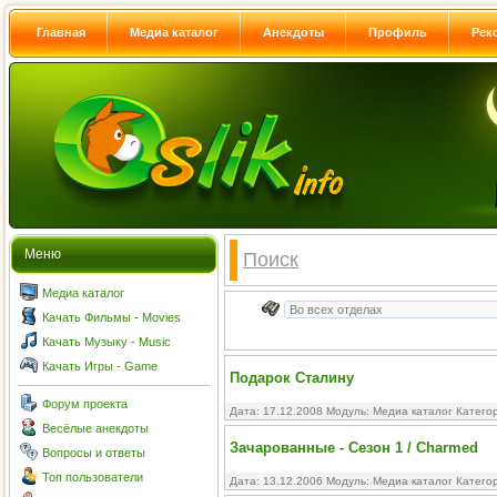
Главная
Медиа каталог
Анекдоты
Профиль
Рек
Меню
Поиск
Медиа каталог
Качать Фильмы - Movies
Качать Музыку - Music
Качать Игры - Game
Подарок Сталину
Форум проекта
Дата: 17.12.2008 Модуль:
Медиа каталог
Катего
Весёлые анекдоты
Зачарованные - Сезон 1 / Charmed
Вопросы и ответы
Топ пользователи
Дата: 13.12.2006 Модуль:
Медиа каталог
Катего