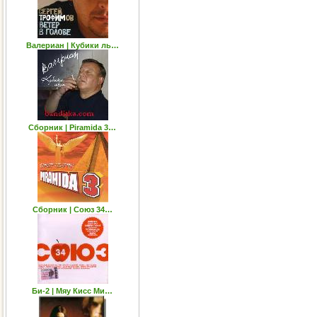
Валериан | Кубики ль…
Сборник | Piramida 3…
Сборник | Союз 34…
Би-2 | Мяу Кисс Ми…