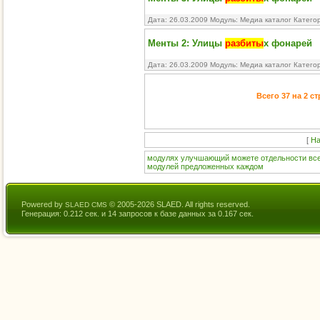
Дата: 26.03.2009 Модуль:
Медиа каталог
Категор
Менты 2: Улицы
разбиты
х фонарей
Дата: 26.03.2009 Модуль:
Медиа каталог
Катего
Всего 37 на 2 с
[
На
модулях
улучшающий
можете
отдельности
вс
модулей
предложенных
каждом
Powered by
© 2005-2026 SLAED. All rights reserved.
SLAED CMS
Генерация: 0.212 сек. и 14 запросов к базе данных за 0.167 сек.