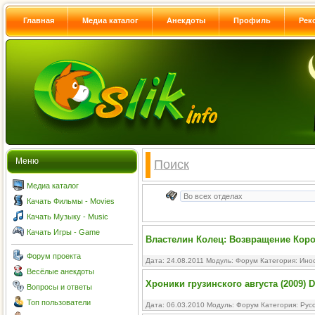
Главная
Медиа каталог
Анекдоты
Профиль
Рек
Меню
Поиск
Медиа каталог
Качать Фильмы - Movies
Качать Музыку - Music
Качать Игры - Game
Властелин Колец: Возвращение Коро
Форум проекта
Дата: 24.08.2011 Модуль:
Форум
Категория:
Ино
Весёлые анекдоты
Хроники грузинского августа (2009) 
Вопросы и ответы
Топ пользователи
Дата: 06.03.2010 Модуль:
Форум
Категория:
Рус