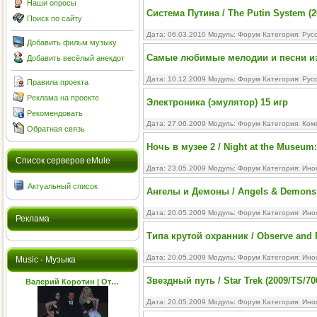
Наши опросы
Система Путина / The Putin System (2
Поиск по сайту
Дата: 06.03.2010 Модуль:
Форум
Категория:
Рус
Добавить фильм музыку
Самые любимые мелодии и песни из
Добавить весёлый анекдот
Дата: 10.12.2009 Модуль:
Форум
Категория:
Рус
Правила проекта
Реклама на проекте
Электроника (эмулятор) 15 игр
Рекомендовать
Дата: 27.06.2009 Модуль:
Форум
Категория:
Ком
Обратная связь
Ночь в музее 2 / Night at the Museum:
Cписок серверов eMule
Дата: 23.05.2009 Модуль:
Форум
Категория:
Ино
Актуальный список
Ангелы и Демоны / Angels & Demons
Дата: 20.05.2009 Модуль:
Форум
Категория:
Ино
Реклама
Типа крутой охранник / Observe and R
Дата: 20.05.2009 Модуль:
Форум
Категория:
Ино
Music - Музыка
Звездный путь / Star Trek (2009/TS/7
Валерий Коротин | От…
Дата: 20.05.2009 Модуль:
Форум
Категория:
Ино