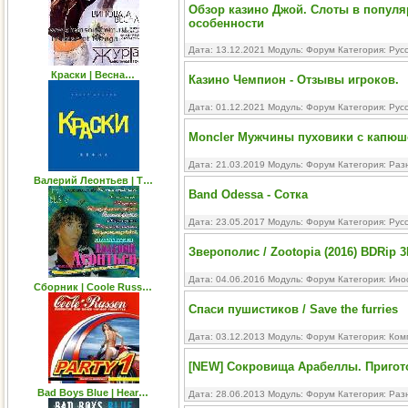
Обзор казино Джой. Слоты в популя
особенности
Дата: 13.12.2021 Модуль:
Форум
Категория:
Рус
Краски | Весна…
Казино Чемпион - Отзывы игроков.
Дата: 01.12.2021 Модуль:
Форум
Категория:
Рус
Moncler Мужчины пуховики с капю
Дата: 21.03.2019 Модуль:
Форум
Категория:
Раз
Валерий Леонтьев | T…
Band Odessa - Сотка
Дата: 23.05.2017 Модуль:
Форум
Категория:
Рус
Зверополис / Zootopia (2016) BDRip 3
Дата: 04.06.2016 Модуль:
Форум
Категория:
Ино
Сборник | Coole Russ…
Спаси пушистиков / Save the furries
Дата: 03.12.2013 Модуль:
Форум
Категория:
Ком
[NEW] Сокровища Арабеллы. Пригот
Bad Boys Blue | Hear…
Дата: 28.06.2013 Модуль:
Форум
Категория:
Раз