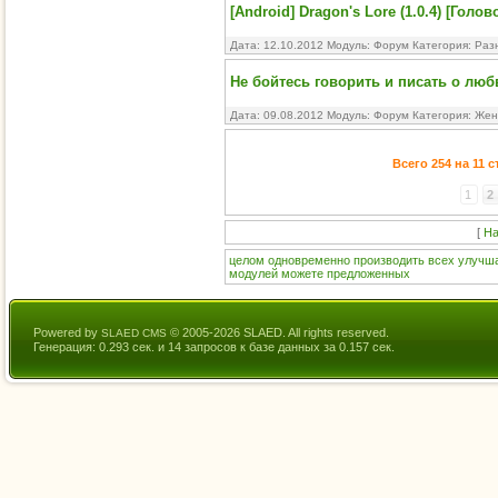
[Android] Dragon's Lore (1.0.4) [Голов
Дата: 12.10.2012 Модуль:
Форум
Категория:
Раз
Не бойтесь говорить и писать о люб
Дата: 09.08.2012 Модуль:
Форум
Категория:
Жен
Всего 254 на 11 
1
2
[
На
целом
одновременно
производить
всех
улучш
модулей
можете
предложенных
Powered by
© 2005-2026 SLAED. All rights reserved.
SLAED CMS
Генерация: 0.293 сек. и 14 запросов к базе данных за 0.157 сек.