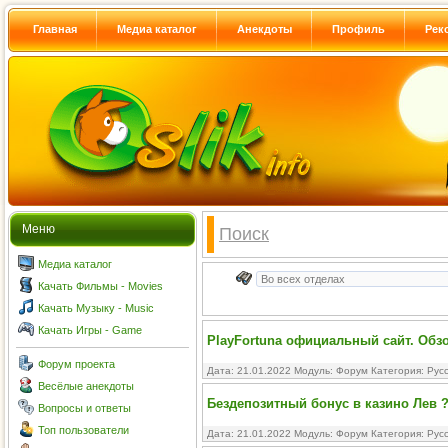
Главная
Медиа каталог
Анекдоты
Профиль
Рек
Меню
Поиск
Медиа каталог
Качать Фильмы - Movies
Качать Музыку - Music
Качать Игры - Game
PlayFortuna официальный сайт. Обз
Форум проекта
Дата: 21.01.2022 Модуль:
Форум
Категория:
Рус
Весёлые анекдоты
Бездепозитный бонус в казино Лев ?
Вопросы и ответы
Топ пользователи
Дата: 21.01.2022 Модуль:
Форум
Категория:
Рус