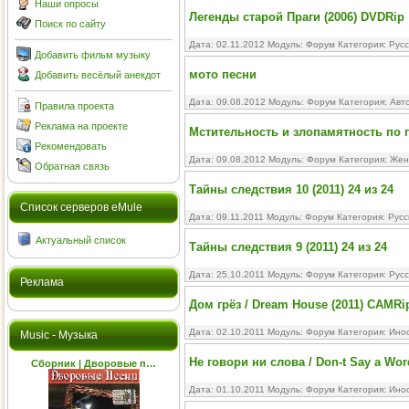
Наши опросы
Легенды старой Праги (2006) DVDRip
Поиск по сайту
Дата: 02.11.2012 Модуль:
Форум
Категория:
Рус
Добавить фильм музыку
мото песни
Добавить весёлый анекдот
Дата: 09.08.2012 Модуль:
Форум
Категория:
Авт
Правила проекта
Реклама на проекте
Мстительность и злопамятность по 
Рекомендовать
Дата: 09.08.2012 Модуль:
Форум
Категория:
Жен
Обратная связь
Тайны следствия 10 (2011) 24 из 24
Cписок серверов eMule
Дата: 09.11.2011 Модуль:
Форум
Категория:
Русс
Актуальный список
Тайны следствия 9 (2011) 24 из 24
Дата: 25.10.2011 Модуль:
Форум
Категория:
Рус
Реклама
Дом грёз / Dream House (2011) CAMRi
Дата: 02.10.2011 Модуль:
Форум
Категория:
Ино
Music - Музыка
Не говори ни слова / Don-t Say a Wor
Сборник | Дворовые п…
Дата: 01.10.2011 Модуль:
Форум
Категория:
Ино