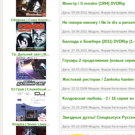
Монстр / Il mostro (1994) DVDRip
Дата: 05.09.2011 Модуль:
Форум
Категория:
Ино
Сборник | Союз блатн…
Не говори никому / Ne le dis a perso
Дата: 19.06.2011 Модуль:
Форум
Категория:
Ино
Баллада о Бомбере (2011) DVDRip (1–
Дата: 27.05.2011 Модуль:
Форум
Категория:
Рус
Гр. Дальний свет | М…
Глухарь-2 продолжение (новые серии
Дата: 24.03.2010 Модуль:
Форум
Категория:
Рус
Жестокий ресторан / Zankoku hanten 
Дата: 12.11.2009 Модуль:
Форум
Категория:
Ино
DJ Грув | Служебный …
Колдовская любовь - 2 / 16 серия из 
Дата: 23.10.2009 Модуль:
Форум
Категория:
Рус
Звездные дуэты! Спецвыпуск Русски
Enigma | Seven Lives…
Дата: 05.10.2009 Модуль:
Форум
Категория:
Рус