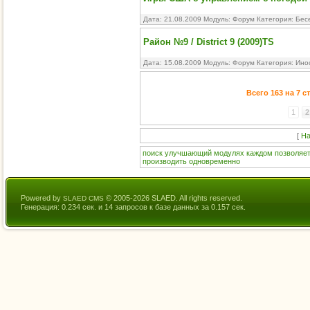
Дата: 21.08.2009 Модуль:
Форум
Категория:
Бес
Район №9 / District 9 (2009)TS
Дата: 15.08.2009 Модуль:
Форум
Категория:
Ино
Всего 163 на 7 
1
2
[
На
поиск
улучшающий
модулях
каждом
позволяе
производить
одновременно
Powered by
© 2005-2026 SLAED. All rights reserved.
SLAED CMS
Генерация: 0.234 сек. и 14 запросов к базе данных за 0.157 сек.