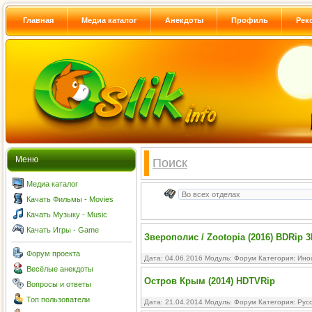
Главная
Медиа каталог
Анекдоты
Профиль
Рек
Меню
Поиск
Медиа каталог
Качать Фильмы - Movies
Качать Музыку - Music
Качать Игры - Game
Зверополис / Zootopia (2016) BDRip 3
Форум проекта
Дата: 04.06.2016 Модуль:
Форум
Категория:
Ино
Весёлые анекдоты
Остров Крым (2014) HDTVRip
Вопросы и ответы
Топ пользователи
Дата: 21.04.2014 Модуль:
Форум
Категория:
Рус