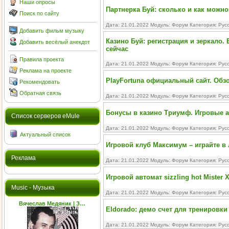
Наши опросы
Партнерка Буй: сколько и как можно
Поиск по сайту
Дата: 21.01.2022 Модуль:
Форум
Категория:
Рус
Добавить фильм музыку
Казино Буй: регистрация и зеркало.
Добавить весёлый анекдот
сейчас
Правила проекта
Дата: 21.01.2022 Модуль:
Форум
Категория:
Рус
Реклама на проекте
PlayFortuna официальный сайт. Обз
Рекомендовать
Обратная связь
Дата: 21.01.2022 Модуль:
Форум
Категория:
Рус
Бонусы в казино Триумф. Игровые 
Cписок серверов eMule
Дата: 21.01.2022 Модуль:
Форум
Категория:
Рус
Актуальный список
Игровой клуб Максимум – играйте в
Реклама
Дата: 21.01.2022 Модуль:
Форум
Категория:
Рус
Игровой автомат sizzling hot Mister
Music - Музыка
Дата: 21.01.2022 Модуль:
Форум
Категория:
Рус
Вячеслав Медяник | З…
Eldorado: демо счет для тренировк
Дата: 21.01.2022 Модуль:
Форум
Категория:
Рус