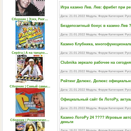
Игра казино Лев. Лев: фрибет при р
Дата: 21.01.2022 Модуль:
Форум
Категория:
Рус
Сборник | Ээхх, Разг…
Бездепозитный бонус в казино Лев ?
Дата: 21.01.2022 Модуль:
Форум
Категория:
Рус
Казино Клубника, многофункционал
Серёга | А на танцпо…
Дата: 21.01.2022 Модуль:
Форум
Категория:
Рус
Clubnika зеркало рабочее на сегодн
Дата: 21.01.2022 Модуль:
Форум
Категория:
Рус
Рейтинг Делюкс. Делюкс официальны
Сборник | Самый самы…
Дата: 21.01.2022 Модуль:
Форум
Категория:
Рус
Официальный сайт бк ЛотоРу, актуа
Дата: 21.01.2022 Модуль:
Форум
Категория:
Рус
Казино ЛотоРу 24 ???? Игровые авт
Сборник | Романтичес…
деньги
Дата: 16.01.2022 Модуль:
Форум
Категория:
Рус