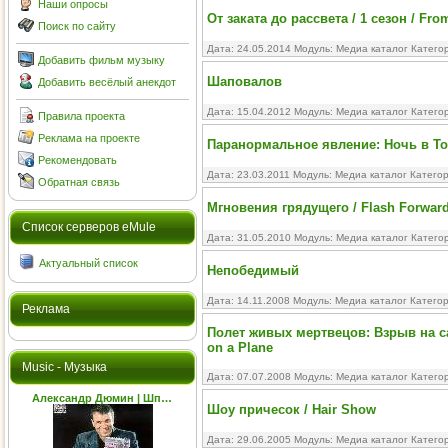
Наши опросы
От заката до рассвета / 1 сезон / Fro
Поиск по сайту
Дата: 24.05.2014 Модуль:
Медиа каталог
Катего
Добавить фильм музыку
Шаповалов
Добавить весёлый анекдот
Дата: 15.04.2012 Модуль:
Медиа каталог
Катего
Правила проекта
Реклама на проекте
Паранормальное явление: Ночь в Токи
Рекомендовать
Дата: 23.03.2011 Модуль:
Медиа каталог
Катего
Обратная связь
Мгновения грядущего / Flash Forwar
Cписок серверов eMule
Дата: 31.05.2010 Модуль:
Медиа каталог
Катего
Актуальный список
Непобедимый
Дата: 14.11.2008 Модуль:
Медиа каталог
Катего
Реклама
Полет живых мертвецов: Взрыв на само
on a Plane
Music - Музыка
Дата: 07.07.2008 Модуль:
Медиа каталог
Катего
Александр Дюмин | Шп…
Шоу причесок / Hair Show
Дата: 29.06.2005 Модуль:
Медиа каталог
Катего