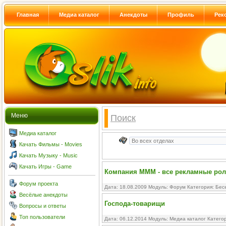
Главная
Медиа каталог
Анекдоты
Профиль
Рек
Меню
Поиск
Медиа каталог
Качать Фильмы - Movies
Качать Музыку - Music
Качать Игры - Game
Компания МMM - все рекламные ро
Форум проекта
Дата: 18.08.2009 Модуль:
Форум
Категория:
Бес
Весёлые анекдоты
Господа-товарищи
Вопросы и ответы
Топ пользователи
Дата: 06.12.2014 Модуль:
Медиа каталог
Катего