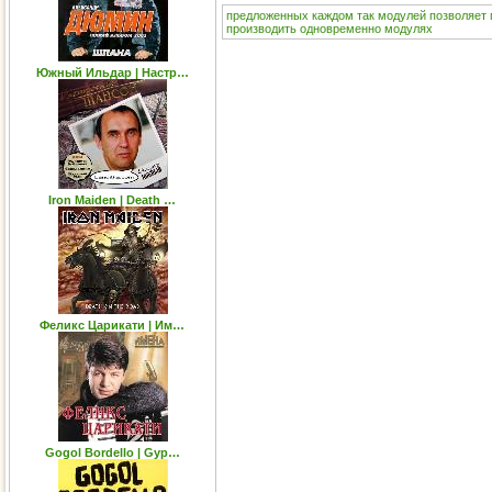
предложенных
каждом
так
модулей
позволяет
производить
одновременно
модулях
Южный Ильдар | Настр…
Iron Maiden | Death …
Феликс Царикати | Им…
Gogol Bordello | Gyp…