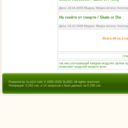
Дата: 24.04.2009 Модуль:
Медиа каталог
Катего
На скейте от смерти / Skate or Die
Дата: 16.10.2008 Модуль:
Медиа каталог
Катего
Всего 40 на 2 с
[
На
так
как
улучшающий
каждом
модулях
целом
п
позволяет
модулей
можете
всех
Powered by
© 2005-2026 SLAED. All rights reserved.
SLAED CMS
Генерация: 0.202 сек. и 14 запросов к базе данных за 0.158 сек.