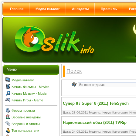
Главная
Медиа каталог
Анекдоты
Профиль
Рек
Меню
Поиск
Медиа каталог
Качать Фильмы - Movies
Качать Музыку - Music
Качать Игры - Game
Супер 8 / Super 8 (2011) TeleSynch
Форум проекта
Дата: 28.06.2011 Модуль:
Форум
Категория:
Ино
Весёлые анекдоты
Наркомовский обоз (2011) TVRip
Вопросы и ответы
Топ пользователи
Дата: 24.05.2011 Модуль:
Форум
Категория:
Рус