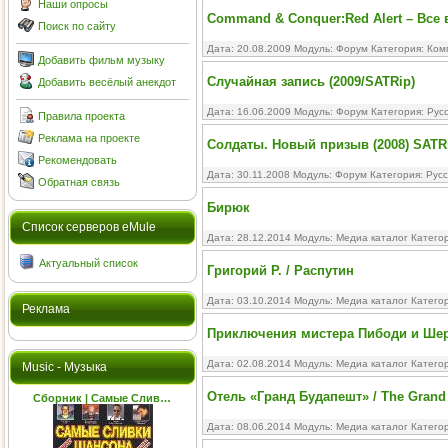
Наши опросы
Command & Conquer:Red Alert – Все в
Поиск по сайту
Дата: 20.08.2009 Модуль:
Форум
Категория:
Ком
Добавить фильм музыку
Случайная запись (2009/SATRip)
Добавить весёлый анекдот
Дата: 16.06.2009 Модуль:
Форум
Категория:
Рус
Правила проекта
Реклама на проекте
Солдаты. Новый призыв (2008) SATR
Рекомендовать
Дата: 30.11.2008 Модуль:
Форум
Категория:
Рус
Обратная связь
Бирюк
Cписок серверов eMule
Дата: 28.12.2014 Модуль:
Медиа каталог
Катего
Актуальный список
Григорий Р. / Распутин
Дата: 03.10.2014 Модуль:
Медиа каталог
Катего
Реклама
Приключения мистера Пибоди и Шерм
Дата: 02.08.2014 Модуль:
Медиа каталог
Катего
Music - Музыка
Отель «Гранд Будапешт» / The Grand 
Сборник | Самые Слив…
Дата: 08.06.2014 Модуль:
Медиа каталог
Катего