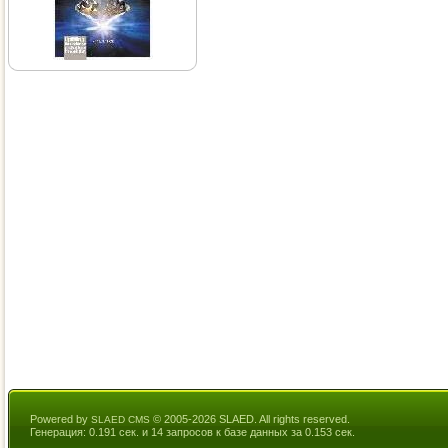
Powered by
© 2005-2026 SLAED. All rights reserved.
SLAED CMS
Генерация: 0.191 сек. и 14 запросов к базе данных за 0.153 сек.