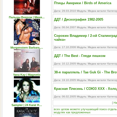
Птицы Америки / Birds of America
Дата: 29.03.2010 Модуль:
Медиа каталог
Катего
Пальцы Веером | Меня…
ДДТ / Дискография 1982-2005
Дата: 06.04.2007 Модуль:
Медиа каталог
Катего
Сорокин Владимир / 2-ой Сталингра
чайка»
Дата: 17.10.2006 Модуль:
Медиа каталог
Катего
Morgenstern Barbara,…
ДДТ / The Best - Гляди пешком
Дата: 10.12.2005 Модуль:
Медиа каталог
Катего
38-я параллель / Tae Guk Gi - The Br
Yana Kay | Magnetic
Дата: 19.10.2005 Модуль:
Медиа каталог
Катего
Красная Плесень / СОЮЗ XXX - Холо
Дата: 06.02.2005 Модуль:
Медиа каталог
Катего
[
На
Sampler | 24 Karat H…
всех
целом
можете
улучшающий
поиск
отдель
модулях
как
предложенных