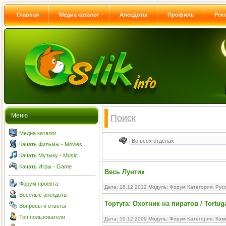
Главная
Медиа каталог
Анекдоты
Профиль
Рек
Меню
Поиск
Медиа каталог
Качать Фильмы - Movies
Качать Музыку - Music
Качать Игры - Game
Весь Лунтик
Форум проекта
Дата: 18.12.2012 Модуль:
Форум
Категория:
Рус
Весёлые анекдоты
Тортуга: Охотник на пиратов / Tortuga
Вопросы и ответы
Топ пользователи
Дата: 10.12.2009 Модуль:
Форум
Категория:
Ком