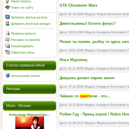
Наши опросы
GTA Chinatown Wars
Поиск по сайту
Дата: 02.10.2009 Модуль:
Форум
Категория:
Ком
Добавить фильм музыку
Джентльмены! Хотите фокус?
Добавить весёлый анекдот
Дата: 19.01.2006 Модуль:
Анекдоты
Категория:
П
Правила проекта
Реклама на проекте
Попал ты мужик, рыбку то здесь нел
Рекомендовать
Дата: 18.01.2006 Модуль:
Анекдоты
Категория:
П
Обратная связь
Илья Муромец
Cписок серверов eMule
Дата: 02.11.2005 Модуль:
Анекдоты
Категория:
З
Актуальный список
Девушка делает парню минет
Дата: 17.11.2004 Модуль:
Анекдоты
Категория:
Э
Реклама
Чайник со
свист
ком - это...
Дата: 15.11.2004 Модуль:
Анекдоты
Категория:
К
Music - Музыка
Робин Гуд - Принц воров / Robin Hoo
Александр Марцинкеви…
Дата: 22.06.2010 Модуль:
Медиа каталог
Катего