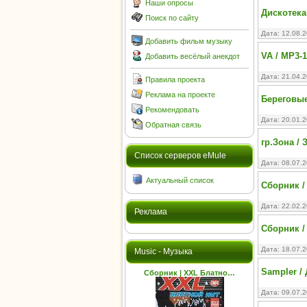
Наши опросы
Дискотека
Поиск по сайту
Дата: 12.08.
Добавить фильм музыку
VA / MP3-
Добавить весёлый анекдот
Дата: 21.04.
Правила проекта
Реклама на проекте
Береговые 
Рекомендовать
Дата: 20.01.
Обратная связь
гр.Зона / 
Cписок серверов eMule
Дата: 08.07.
Актуальный список
Сборник /
Дата: 22.02.
Реклама
Сборник /
Дата: 18.07.
Music - Музыка
Sampler /
Сборник | XXL Блатно…
Дата: 09.07.