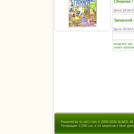
Сборник /
Дата: 16.06.
Запасной 
Дата: 20.04.
модулях
как
поиск
произв
Powered by
© 2005-2026 SLAED. All r
SLAED CMS
Генерация: 0.206 сек. и 14 запросов к базе данн