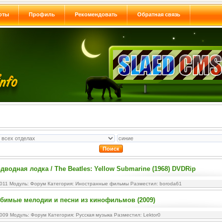
оты
Профиль
Рекомендовать
Обратная связь
дводная лодка / The Beatles: Yellow Submarine (1968) DVDRip
2011 Модуль:
Форум
Категория:
Иностранные фильмы
Разместил: boroda61
бимые мелодии и песни из кинофильмов (2009)
2009 Модуль:
Форум
Категория:
Русская музыка
Разместил: Lektor0