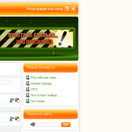
Регистрация или вход
Новые анекдоты
Российские хаке…
Новая порода…
ОРЗ
Поступает майор…
На пляже
Поиск по сайту