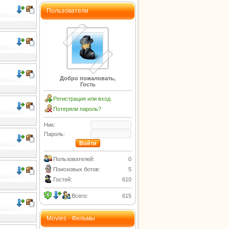
Пользователи
Добро пожаловать,
Гость
Регистрация или вход
Потеряли пароль?
Ник:
Пароль:
Пользователей:
0
Поисковых ботов:
5
Гостей:
610
Всего:
615
Movies - Фильмы