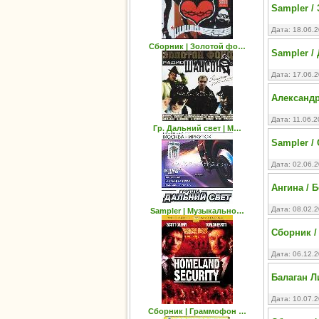
Sampler /
Дата: 18.06.
Сборник | Золотой фо…
Sampler /
Дата: 17.06.
Александр
Дата: 11.06.
Гр. Дальний свет | М…
Sampler 
Дата: 02.06.
Ангина / 
Дата: 08.02.
Sampler | Музыкально…
Cборник /
Дата: 06.12.
Балаган Л
Дата: 10.07.
Сборник | Граммофон …