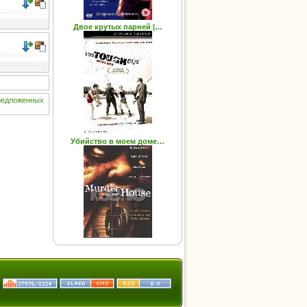
Двое крутых парней |…
редложенных
Убийство в моем доме…