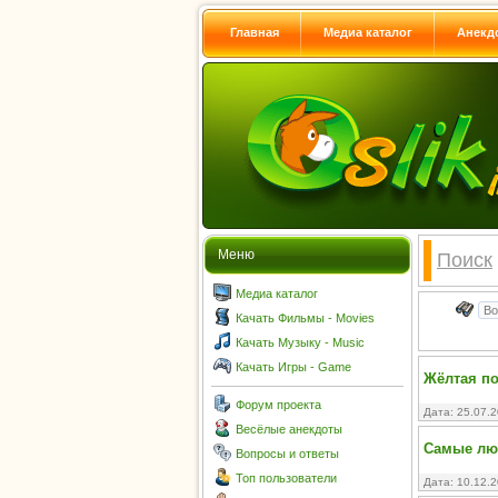
Главная
Медиа каталог
Анекд
Меню
Поиск
Медиа каталог
Качать Фильмы - Movies
Качать Музыку - Music
Качать Игры - Game
Жёлтая по
Форум проекта
Дата: 25.07.
Весёлые анекдоты
Самые лю
Вопросы и ответы
Топ пользователи
Дата: 10.12.