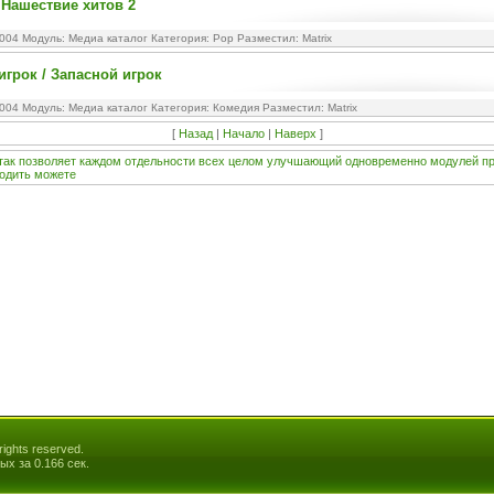
 Нашествие хитов 2
2004 Модуль:
Медиа каталог
Категория:
Pop
Разместил: Matrix
игрок / Запасной игрок
2004 Модуль:
Медиа каталог
Категория:
Комедия
Разместил: Matrix
[
Назад
|
Начало
|
Наверх
]
так
позволяет
каждом
отдельности
всех
целом
улучшающий
одновременно
модулей
п
одить
можете
ights reserved.
ых за 0.166 сек.