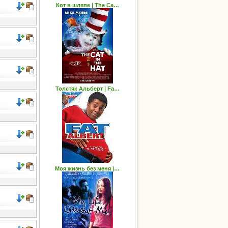
Кот в шляпе | The Ca…
Толстяк Альберт | Fa…
Моя жизнь без меня |…