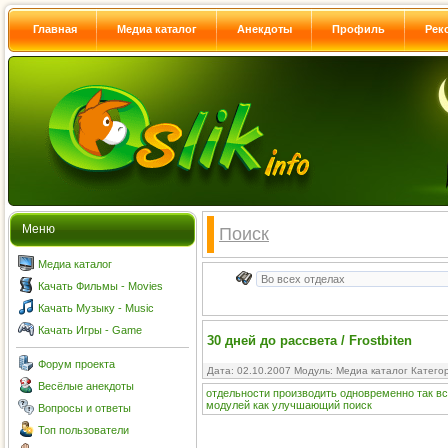
Главная
Медиа каталог
Анекдоты
Профиль
Рек
Меню
Поиск
Медиа каталог
Качать Фильмы - Movies
Качать Музыку - Music
Качать Игры - Game
30 дней до рассвета / Frostbiten
Форум проекта
Дата: 02.10.2007 Модуль:
Медиа каталог
Катего
Весёлые анекдоты
отдельности
производить
одновременно
так
вс
модулей
как
улучшающий
поиск
Вопросы и ответы
Топ пользователи