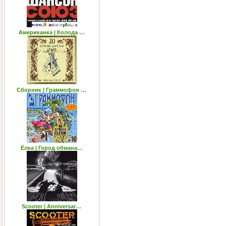
Американка | Колода …
Сборник | Граммофон …
Ёлка | Город обмана…
Scooter | Anniversar…