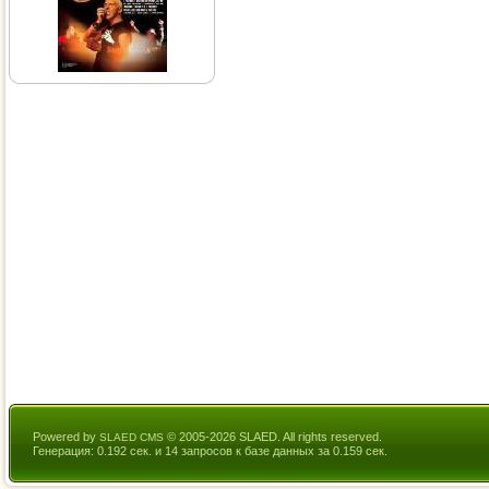
Powered by
© 2005-2026 SLAED. All rights reserved.
SLAED CMS
Генерация: 0.192 сек. и 14 запросов к базе данных за 0.159 сек.