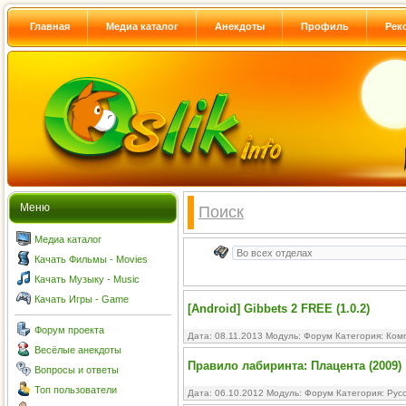
Главная
Медиа каталог
Анекдоты
Профиль
Рек
Меню
Поиск
Медиа каталог
Качать Фильмы - Movies
Качать Музыку - Music
Качать Игры - Game
[Android] Gibbets 2 FREE (1.0.2)
Форум проекта
Дата: 08.11.2013 Модуль:
Форум
Категория:
Ком
Весёлые анекдоты
Правило лабиринта: Плацента (2009)
Вопросы и ответы
Топ пользователи
Дата: 06.10.2012 Модуль:
Форум
Категория:
Рус