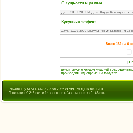
О сущности и разуме
Дата: 23.09.2009 Модуль:
Форум
Категория:
Бес
Кукушкин эффект
Дата: 31.08.2009 Модуль:
Форум
Категория:
Бес
Всего 131 на 6 
1
[
На
целом
можете
каждом
модулей
всех
отдельно
производить
одновременно
модулях
Powered by
© 2005-2026 SLAED. All rights reserved.
SLAED CMS
Генерация: 0.243 сек. и 14 запросов к базе данных за 0.166 сек.