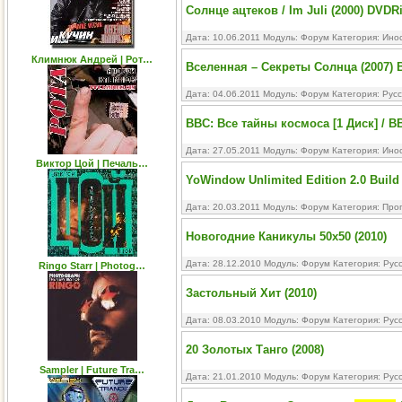
Солнце ацтеков / Im Juli (2000) DVDR
Дата: 10.06.2011 Модуль:
Форум
Категория:
Ино
Климнюк Андрей | Рот…
Вселенная – Секреты Солнца (2007) 
Дата: 04.06.2011 Модуль:
Форум
Категория:
Рус
BBC: Все тайны космоса [1 Диск] / BBC
Дата: 27.05.2011 Модуль:
Форум
Категория:
Ино
Виктор Цой | Печаль…
YoWindow Unlimited Edition 2.0 Build 
Дата: 20.03.2011 Модуль:
Форум
Категория:
Про
Новогодние Каникулы 50x50 (2010)
Дата: 28.12.2010 Модуль:
Форум
Категория:
Рус
Ringo Starr | Photog…
Застольный Хит (2010)
Дата: 08.03.2010 Модуль:
Форум
Категория:
Рус
20 Золотых Танго (2008)
Sampler | Future Tra…
Дата: 21.01.2010 Модуль:
Форум
Категория:
Рус