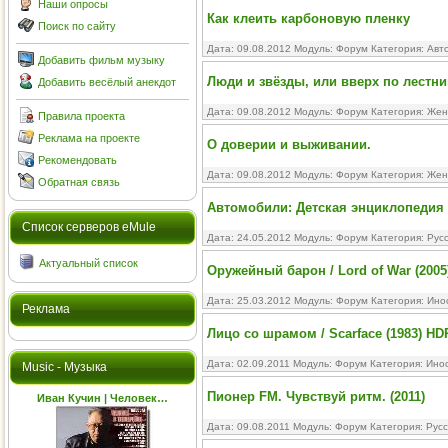
Наши опросы
Как клеить карбоновую пленку
Поиск по сайту
Дата: 09.08.2012 Модуль:
Форум
Категория:
Авт
Добавить фильм музыку
Люди и звёзды, или вверх по лестни
Добавить весёлый анекдот
Дата: 09.08.2012 Модуль:
Форум
Категория:
Жен
Правила проекта
Реклама на проекте
О доверии и выживании.
Рекомендовать
Дата: 09.08.2012 Модуль:
Форум
Категория:
Жен
Обратная связь
Автомобили: Детская энциклопедия
Cписок серверов eMule
Дата: 24.05.2012 Модуль:
Форум
Категория:
Рус
Актуальный список
Оружейный барон / Lord of War (200
Дата: 25.03.2012 Модуль:
Форум
Категория:
Ино
Реклама
Лицо со шрамом / Scarface (1983) HD
Дата: 02.09.2011 Модуль:
Форум
Категория:
Ино
Music - Музыка
Пионер FM. Чувствуй ритм. (2011)
Иван Кучин | Человек…
Дата: 09.08.2011 Модуль:
Форум
Категория:
Русс