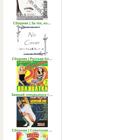
Сборник | За тех, ко…
Сборник | Русская бл…
Зимний спецвыпуск | …
Сборник | Советская …