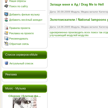
Наши опросы
Затащи меня в Ад / Drag Me to Hell
Поиск по сайту
Дата: 30.09.2009 Модуль:
Медиа каталог
Катего
Добавить фильм музыку
Золотоискатели / National lampoons 
Добавить весёлый анекдот
Дата: 14.06.2005 Модуль:
Медиа каталог
Катего
Правила проекта
одновременно
производить
всех
поиск
так
отд
Реклама на проекте
улучшающий
модулей
модулях
Рекомендовать
Обратная связь
Cписок серверов eMule
Актуальный список
Реклама
Music - Музыка
Сборник | Блатная фи…