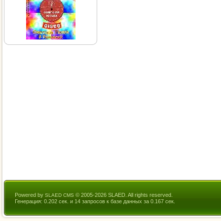
Powered by
© 2005-2026 SLAED. All rights reserved.
SLAED CMS
Генерация: 0.202 сек. и 14 запросов к базе данных за 0.167 сек.