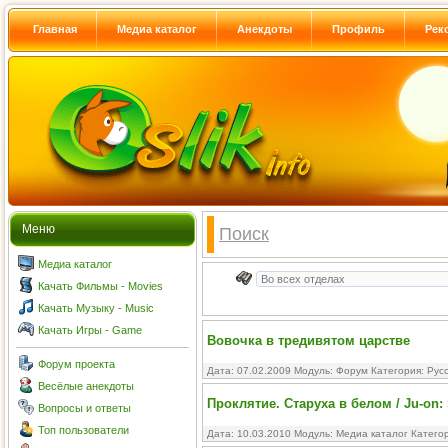
Главная
Медиа каталог
Анекдоты
Профиль
Рек
Меню
Поиск
Медиа каталог
Качать Фильмы - Movies
Качать Музыку - Music
Качать Игры - Game
Вовочка в тредивятом царстве
Форум проекта
Дата: 07.02.2009 Модуль:
Форум
Категория:
Рус
Весёлые анекдоты
Проклятие. Старуха в белом / Ju-on: 
Вопросы и ответы
Топ пользователи
Дата: 10.03.2010 Модуль:
Медиа каталог
Катего