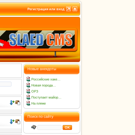
Регистрация или вход
Новые анекдоты
Российские хаке…
Новая порода…
ОРЗ
Поступает майор…
На пляже
Поиск по сайту