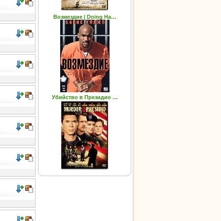
Возмездие | Doing Ha…
Убийство в Президио …