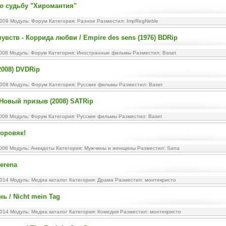
ю судьбу "Хиромантия"
2009 Модуль:
Форум
Категория:
Разное
Разместил: ImpRegNeble
увств - Коррида любви / Empire des sens (1976) BDRip
2008 Модуль:
Форум
Категория:
Иностранные фильмы
Разместил: Baset
008) DVDRip
2008 Модуль:
Форум
Категория:
Русские фильмы
Разместил: Baset
Новый призыв (2008) SATRip
2008 Модуль:
Форум
Категория:
Русские фильмы
Разместил: Baset
доровяк!
2006 Модуль:
Анекдоты
Категория:
Мужчины и женщины
Разместил: Sana
Serena
2014 Модуль:
Медиа каталог
Категория:
Драма
Разместил: монтекристо
ь / Nicht mein Tag
2014 Модуль:
Медиа каталог
Категория:
Комедия
Разместил: монтекристо