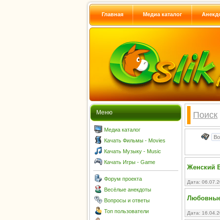
Главная
Медиа каталог
Анекд
Меню
Поиск
Медиа каталог
Качать Фильмы - Movies
Качать Музыку - Music
Качать Игры - Game
Женский 
Форум проекта
Дата: 06.07.
Весёлые анекдоты
Любовные
Вопросы и ответы
Топ пользователи
Дата: 16.04.