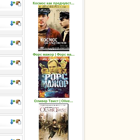
Космос как предчувст…
Форс мажор | Форс ма…
Оливер Твист | Olive…