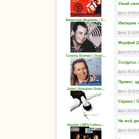
Узнай сво
Дата: 12.02.
Вячеслав Медяник | З…
Империя ч
Дата: 11.12.
Морфий (2
Дата: 07.12.
Галина Хомчик | Знак…
Солдаты. 
Дата: 30.11.
Привет, з
Juliet | Random Orde…
Дата: 22.11.
Серена / 
Дата: 05.12.
Не мой ден
Smokie | MP3 Collect…
Дата: 24.10.