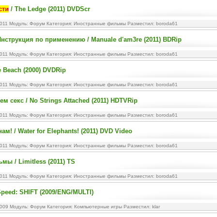
сти
/ The Ledge (2011) DVDScr
2011 Модуль:
Форум
Категория:
Иностранные фильмы
Разместил: boroda61
нструкция по применению / Manuale d'am3re (2011) BDRip
2011 Модуль:
Форум
Категория:
Иностранные фильмы
Разместил: boroda61
e Beach (2000) DVDRip
2011 Модуль:
Форум
Категория:
Иностранные фильмы
Разместил: boroda61
м секс / No Strings Attached (2011) HDTVRip
2011 Модуль:
Форум
Категория:
Иностранные фильмы
Разместил: boroda61
м! / Water for Elephants! (2011) DVD Video
2011 Модуль:
Форум
Категория:
Иностранные фильмы
Разместил: boroda61
мы / Limitless (2011) TS
2011 Модуль:
Форум
Категория:
Иностранные фильмы
Разместил: boroda61
Speed: SHIFT (2009/ENG/MULTI)
2009 Модуль:
Форум
Категория:
Компьютерные игры
Разместил: klar