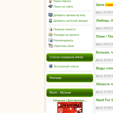
Наши опросы
Цена
стра
Поиск по сайту
Дата: 07.08.
Добавить фильм музыку
Любовь: И
Добавить весёлый анекдот
Дата: 05.07.
Правила проекта
Реклама на проекте
Пляж / Th
Рекомендовать
Дата: 03.07.
Обратная связь
Больше, че
Cписок серверов eMule
Дата: 23.05.
Актуальный список
Воды слона
Дата: 22.05.
Реклама
Области ть
Дата: 17.05.
Music - Музыка
Need For 
Сборник | Для братвы…
Дата: 15.09.