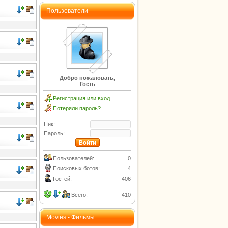
Пользователи
Добро пожаловать,
Гость
Регистрация или вход
Потеряли пароль?
Ник:
Пароль:
Пользователей:
0
Поисковых ботов:
4
Гостей:
406
Всего:
410
Movies - Фильмы