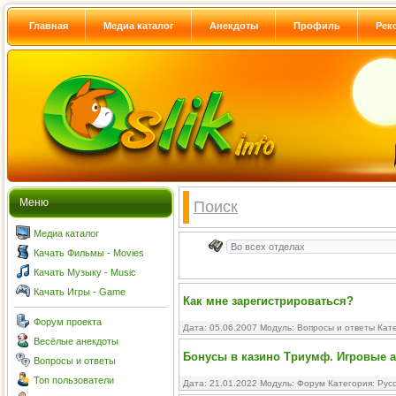
Главная
Медиа каталог
Анекдоты
Профиль
Рек
Меню
Поиск
Медиа каталог
Качать Фильмы - Movies
Качать Музыку - Music
Качать Игры - Game
Как мне зарегистрироваться?
Форум проекта
Дата: 05.06.2007 Модуль:
Вопросы и ответы
Кате
Весёлые анекдоты
Бонусы в казино Триумф. Игровые 
Вопросы и ответы
Топ пользователи
Дата: 21.01.2022 Модуль:
Форум
Категория:
Рус