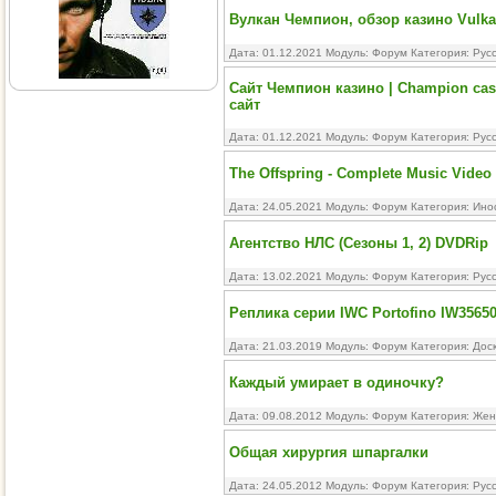
Вулкан Чемпион, обзор казино Vulk
Дата: 01.12.2021 Модуль:
Форум
Категория:
Рус
Сайт Чемпион казино | Champion cas
сайт
Дата: 01.12.2021 Модуль:
Форум
Категория:
Рус
The Offspring - Complete Music Video 
Дата: 24.05.2021 Модуль:
Форум
Категория:
Ино
Агентство НЛС (Сезоны 1, 2) DVDRip
Дата: 13.02.2021 Модуль:
Форум
Категория:
Рус
Реплика серии IWC Portofino IW3565
Дата: 21.03.2019 Модуль:
Форум
Категория:
Дос
Каждый умирает в одиночку?
Дата: 09.08.2012 Модуль:
Форум
Категория:
Жен
Общая хирургия шпаргалки
Дата: 24.05.2012 Модуль:
Форум
Категория:
Рус