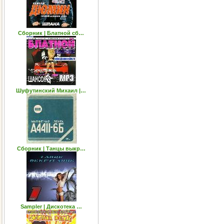
Сборник | Блатной сб…
Шуфутинский Михаил |…
Сборник | Танцы выкр…
Sampler | Дискотека …