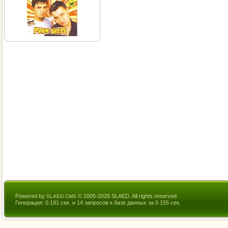
Powered by
© 2005-2026 SLAED. All rights reserved.
SLAED CMS
Генерация: 0.191 сек. и 14 запросов к базе данных за 0.155 сек.