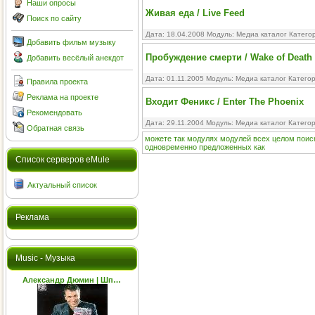
Наши опросы
Живая еда / Live Feed
Поиск по сайту
Дата: 18.04.2008 Модуль:
Медиа каталог
Катего
Добавить фильм музыку
Пробуждение смерти / Wake of Death
Добавить весёлый анекдот
Дата: 01.11.2005 Модуль:
Медиа каталог
Катего
Правила проекта
Реклама на проекте
Входит Феникс / Enter The Phoenix
Рекомендовать
Дата: 29.11.2004 Модуль:
Медиа каталог
Катего
Обратная связь
можете
так
модулях
модулей
всех
целом
поис
одновременно
предложенных
как
Cписок серверов eMule
Актуальный список
Реклама
Music - Музыка
Александр Дюмин | Шп…