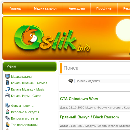
Главная
Медиа каталог
Анекдоты
Профиль
Рек
Меню
Поиск
Медиа каталог
Качать Фильмы - Movies
Качать Музыку - Music
Качать Игры - Game
GTA Chinatown Wars
Форум проекта
Дата: 02.10.2009 Модуль:
Форум
Категория:
Ком
Весёлые анекдоты
Грязный Выкуп / Black Ransom
Вопросы и ответы
Топ пользователи
Дата: 04.08.2010 Модуль:
Медиа каталог
Катего