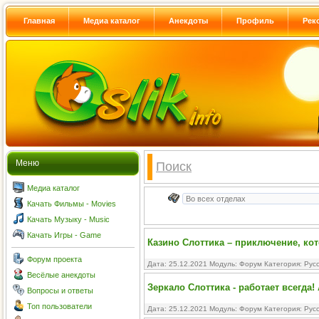
Главная
Медиа каталог
Анекдоты
Профиль
Рек
Меню
Поиск
Медиа каталог
Качать Фильмы - Movies
Качать Музыку - Music
Качать Игры - Game
Казино Слоттика – приключение, ко
Форум проекта
Дата: 25.12.2021 Модуль:
Форум
Категория:
Рус
Весёлые анекдоты
Зеркало Слоттика - работает всегда!
Вопросы и ответы
Топ пользователи
Дата: 25.12.2021 Модуль:
Форум
Категория:
Рус