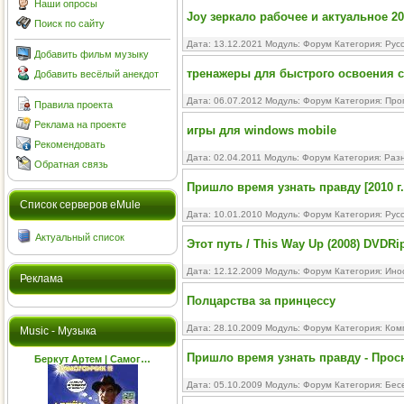
Наши опросы
Joy зеркало рабочее и актуальное 2
Поиск по сайту
Дата: 13.12.2021 Модуль:
Форум
Категория:
Рус
Добавить фильм музыку
тренажеры для быстрого освоения 
Добавить весёлый анекдот
Дата: 06.07.2012 Модуль:
Форум
Категория:
Про
Правила проекта
Реклама на проекте
игры для windows mobile
Рекомендовать
Дата: 02.04.2011 Модуль:
Форум
Категория:
Раз
Обратная связь
Пришло время узнать правду [2010 г
Cписок серверов eMule
Дата: 10.01.2010 Модуль:
Форум
Категория:
Рус
Актуальный список
Этот путь / This Way Up (2008) DVDRi
Дата: 12.12.2009 Модуль:
Форум
Категория:
Ино
Реклама
Полцарства за принцессу
Дата: 28.10.2009 Модуль:
Форум
Категория:
Ком
Music - Музыка
Пришло время узнать правду - Просн
Беркут Артем | Самог…
Дата: 05.10.2009 Модуль:
Форум
Категория:
Бес