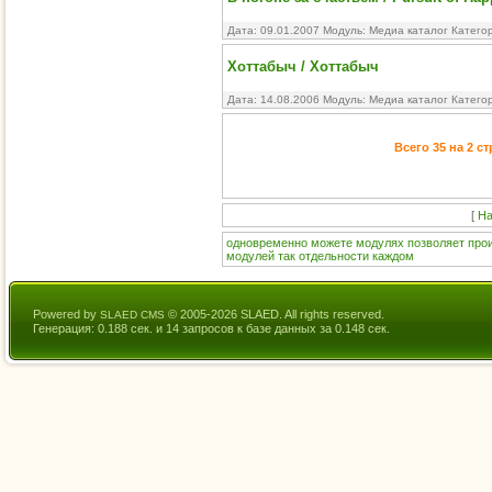
Дата: 09.01.2007 Модуль:
Медиа каталог
Катего
Хоттабыч / Хоттабыч
Дата: 14.08.2006 Модуль:
Медиа каталог
Катего
Всего 35 на 2 с
[
На
одновременно
можете
модулях
позволяет
про
модулей
так
отдельности
каждом
Powered by
© 2005-2026 SLAED. All rights reserved.
SLAED CMS
Генерация: 0.188 сек. и 14 запросов к базе данных за 0.148 сек.