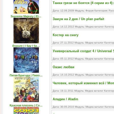
Танки грязи не боятся (4 серии из 4)
Дата: 12.09.2009 Модуль:
Форум
Категория:
Рус
Supreme Majesty | El…
Замуж на 2 дня / Un plan parfait
Дата: 14.12.2012 Модуль:
Медиа каталог
Катего
Костер на снегу
Дата: 27.11.2012 Модуль:
Медиа каталог
Катего
Erasure | I Say I Sa…
Универсальный солдат 4 / Universal S
Дата: 05.11.2012 Модуль:
Медиа каталог
Катего
Оазис любви
Дата: 14.10.2012 Модуль:
Медиа каталог
Катего
Пятая Бригада | Пиво…
Человек, который изменил всё / Mon
Дата: 19.11.2011 Модуль:
Медиа каталог
Категор
Аладин / Aladin
Красная плесень | Со…
Дата: 30.05.2010 Модуль:
Медиа каталог
Катего