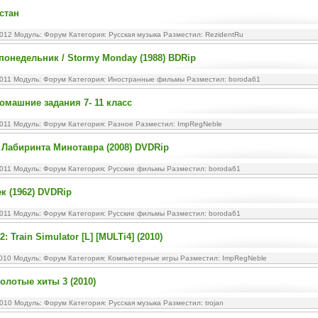
стан
2012 Модуль:
Форум
Категория:
Русская музыка
Разместил: RezidentRu
понедельник / Stormy Monday (1988) BDRip
2011 Модуль:
Форум
Категория:
Иностранные фильмы
Разместил: boroda61
омашние задания 7- 11 класс
2011 Модуль:
Форум
Категория:
Разное
Разместил: ImpRegNeble
 Лабиринта Минотавра (2008) DVDRip
2011 Модуль:
Форум
Категория:
Русские фильмы
Разместил: boroda61
к (1962) DVDRip
2011 Модуль:
Форум
Категория:
Русские фильмы
Разместил: boroda61
2: Train Simulator [L] [MULTi4] (2010)
2010 Модуль:
Форум
Категория:
Компьютерные игры
Разместил: ImpRegNeble
олотые хиты 3 (2010)
2010 Модуль:
Форум
Категория:
Русская музыка
Разместил: trojan