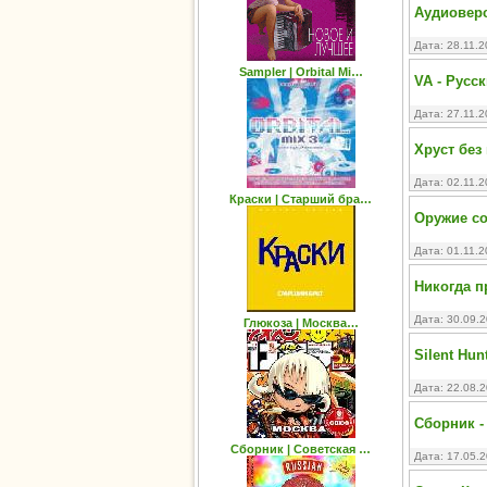
Аудиоверс
Дата: 28.11.
Sampler | Orbital Mi…
VA - Русс
Дата: 27.11.
Хруст без
Дата: 02.11.
Краски | Старший бра…
Оружие с
Дата: 01.11.
Никогда п
Дата: 30.09.
Глюкоза | Москва…
Silent Hun
Дата: 22.08.
Сборник -
Сборник | Советская …
Дата: 17.05.