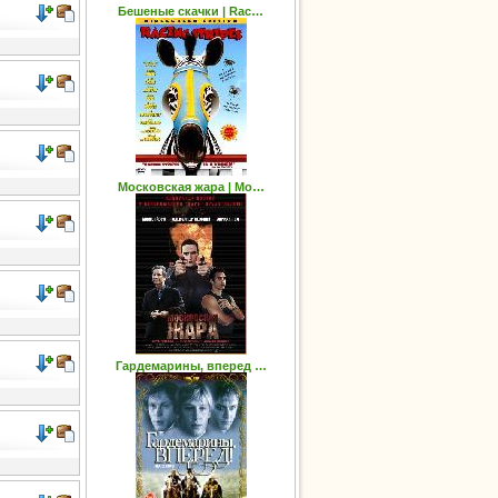
Бешеные скачки | Rac…
Московская жара | Mo…
Гардемарины, вперед …