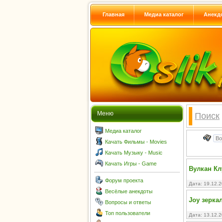
Главная
Медиа каталог
Анекд
Меню
Поиск
Медиа каталог
Качать Фильмы - Movies
Качать Музыку - Music
Качать Игры - Game
Вулкан Кл
Форум проекта
Дата: 19.12.
Весёлые анекдоты
Joy зерка
Вопросы и ответы
Топ пользователи
Дата: 13.12.