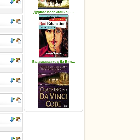
Дурное воспитание | …
Взламывая код Да Вин…