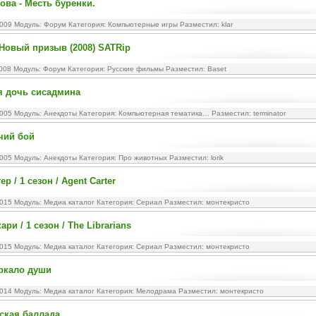
ова - Месть буренки.
2009 Модуль:
Форум
Категория:
Компьютерные игры
Разместил: klar
Новый призыв (2008) SATRip
2008 Модуль:
Форум
Категория:
Русские фильмы
Разместил: Baset
я дочь сисадмина
2005 Модуль:
Анекдоты
Категория:
Компьютерная тематика…
Разместил: terminator
чий бой
2005 Модуль:
Анекдоты
Категория:
Про животных
Разместил: lorik
ер / 1 сезон / Agent Carter
2015 Модуль:
Медиа каталог
Категория:
Сериал
Разместил: монтекристо
ри / 1 сезон / The Librarians
2015 Модуль:
Медиа каталог
Категория:
Сериал
Разместил: монтекристо
ркало души
2014 Модуль:
Медиа каталог
Категория:
Мелодрама
Разместил: монтекристо
нская баллада