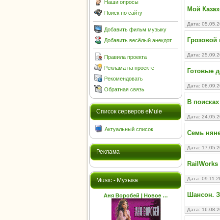
Наши опросы
Мой Казах
Поиск по сайту
Дата: 05.05.
Добавить фильм музыку
Грозовой 
Добавить весёлый анекдот
Дата: 25.09.
Правила проекта
Реклама на проекте
Готовые д
Рекомендовать
Дата: 08.09.
Обратная связь
В поисках
Cписок серверов eMule
Дата: 24.05.
Актуальный список
Семь няне
Дата: 17.05.
Реклама
RailWorks 
Дата: 09.11.
Music - Музыка
Шансон. З
Аня Воробей | Новое …
Дата: 16.08.