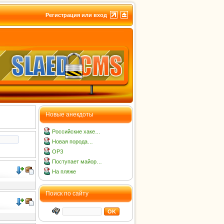
Регистрация или вход
Новые анекдоты
Российские хаке…
Новая порода…
ОРЗ
Поступает майор…
На пляже
Поиск по сайту