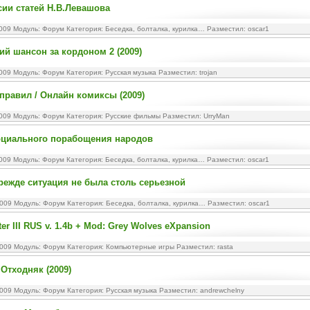
ии статей Н.В.Левашова
2009 Модуль:
Форум
Категория:
Беседка, болталка, курилка…
Разместил: oscar1
кий шансон за кордоном 2 (2009)
2009 Модуль:
Форум
Категория:
Русская музыка
Разместил: trojan
 правил / Онлайн комиксы (2009)
2009 Модуль:
Форум
Категория:
Русские фильмы
Разместил: UrryMan
оциального порабощения народов
2009 Модуль:
Форум
Категория:
Беседка, болталка, курилка…
Разместил: oscar1
режде ситуация не была столь серьезной
2009 Модуль:
Форум
Категория:
Беседка, болталка, курилка…
Разместил: oscar1
ter III RUS v. 1.4b + Mod: Grey Wolves eXpansion
2009 Модуль:
Форум
Категория:
Компьютерные игры
Разместил: rasta
 Отходняк (2009)
2009 Модуль:
Форум
Категория:
Русская музыка
Разместил: andrewchelny