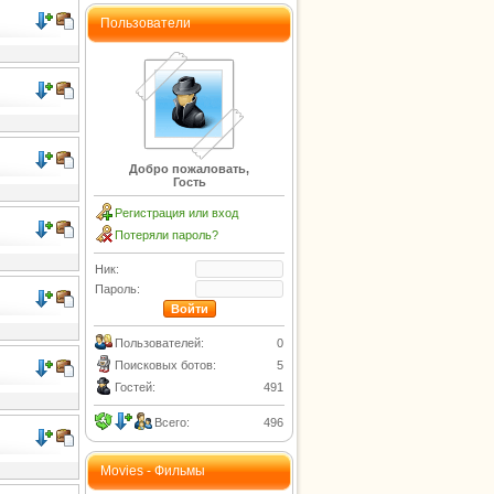
Пользователи
Добро пожаловать,
Гость
Регистрация или вход
Потеряли пароль?
Ник:
Пароль:
Пользователей:
0
Поисковых ботов:
5
Гостей:
491
Всего:
496
Movies - Фильмы