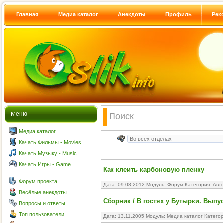
Главная
Медиа каталог
Анекдоты
Профиль
Рек
Меню
Поиск
Медиа каталог
Качать Фильмы - Movies
Качать Музыку - Music
Качать Игры - Game
Как клеить карбоновую пленку
Форум проекта
Дата: 09.08.2012 Модуль:
Форум
Категория:
Авт
Весёлые анекдоты
Сборник / В гостях у Бутырки. Выпус
Вопросы и ответы
Топ пользователи
Дата: 13.11.2005 Модуль:
Медиа каталог
Катего