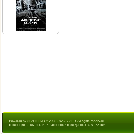
Powered by
© 2005-2026 SLAED. All rights reserved.
SLAED CMS
Генерация: 0.187 сек. и 14 запросов к базе данных за 0.155 сек.