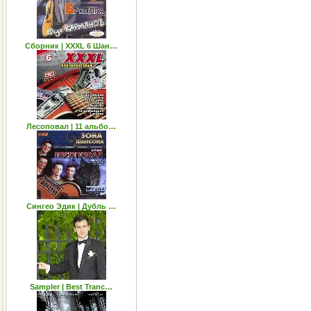
Сборник | XXXL 6 Шан…
Лесоповал | 11 альбо…
Сингео Эдик | Дубль …
Sampler | Best Tranc…