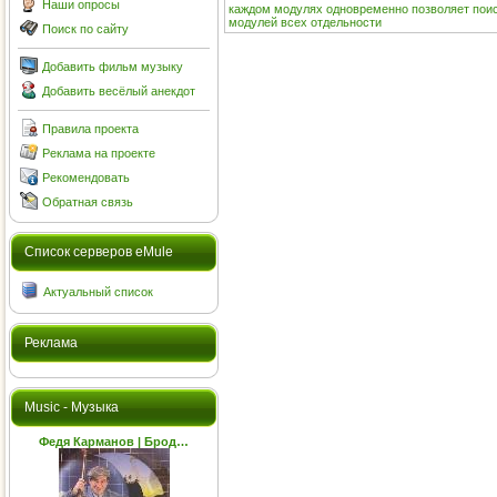
Наши опросы
каждом
модулях
одновременно
позволяет
пои
модулей
всех
отдельности
Поиск по сайту
Добавить фильм музыку
Добавить весёлый анекдот
Правила проекта
Реклама на проекте
Рекомендовать
Обратная связь
Cписок серверов eMule
Актуальный список
Реклама
Music - Музыка
Федя Карманов | Брод…