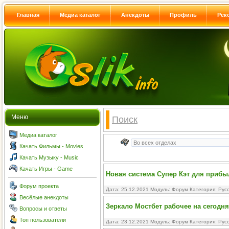
Главная
Медиа каталог
Анекдоты
Профиль
Рек
Меню
Поиск
Медиа каталог
Качать Фильмы - Movies
Качать Музыку - Music
Качать Игры - Game
Новая система Супер Кэт для прибы
Форум проекта
Дата: 25.12.2021 Модуль:
Форум
Категория:
Рус
Весёлые анекдоты
Зеркало Мостбет рабочее на сегодня
Вопросы и ответы
Топ пользователи
Дата: 23.12.2021 Модуль:
Форум
Категория:
Рус