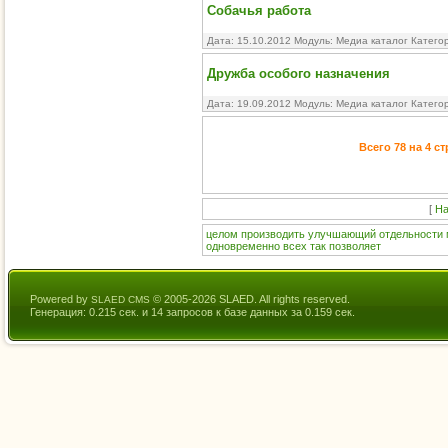
Собачья работа
Дата: 15.10.2012 Модуль:
Медиа каталог
Катего
Дружба особого назначения
Дата: 19.09.2012 Модуль:
Медиа каталог
Катего
Всего 78 на 4 с
[
На
целом
производить
улучшающий
отдельности
одновременно
всех
так
позволяет
Powered by
© 2005-2026 SLAED. All rights reserved.
SLAED CMS
Генерация: 0.215 сек. и 14 запросов к базе данных за 0.159 сек.