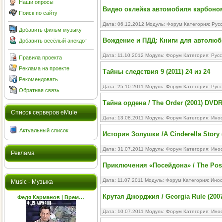
Наши опросы
Видео оклейка автомобиля карбоно
Поиск по сайту
Дата: 06.12.2012 Модуль:
Форум
Категория:
Рус
Добавить фильм музыку
Вождение и ПДД: Книги для автолюб
Добавить весёлый анекдот
Дата: 11.10.2012 Модуль:
Форум
Категория:
Русс
Правила проекта
Реклама на проекте
Тайны следствия 9 (2011) 24 из 24
Рекомендовать
Дата: 25.10.2011 Модуль:
Форум
Категория:
Рус
Обратная связь
Тайна ордена / The Order (2001) DVDR
Cписок серверов eMule
Дата: 13.08.2011 Модуль:
Форум
Категория:
Ино
Актуальный список
История Золушки /A Cinderella Story 
Дата: 31.07.2011 Модуль:
Форум
Категория:
Ино
Реклама
Приключения «Посейдона» / The Pose
Дата: 11.07.2011 Модуль:
Форум
Категория:
Ино
Music - Музыка
Крутая Джорджия / Georgia Rule (200
Федя Карманов | Врем…
Дата: 10.07.2011 Модуль:
Форум
Категория:
Ино