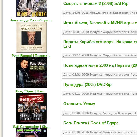
Смерть шпионам-2 (2008) SATRip
Дата: 16.05.2011 Модуль:
Форум
Категория:
Рус
Александр Розенбаум …
Игры Alawar, Nevosoft и МИНИ игры 
Дата: 18.01.2010 Модуль:
Форум
Категория:
Ком
Пираты Карибского моря. На краю свет
End
Дата: 19.12.2009 Модуль:
Форум
Категория:
Ком
Руки Вверх! | Позови…
Новогодняя ночь 2009 на Первом (20
Дата: 02.01.2009 Модуль:
Форум
Категория:
Рус
Пуля-дура (2008) DVDRip
Банд'Эрос | Кол…
Дата: 04.12.2008 Модуль:
Форум
Категория:
Рус
Отловить Усаму
Дата: 02.06.2006 Модуль:
Анекдоты
Категория:
П
Боги Египта / Gods of Egypt
Safi Connection | Sh…
Дата: 05.06.2016 Модуль:
Медиа каталог
Катего