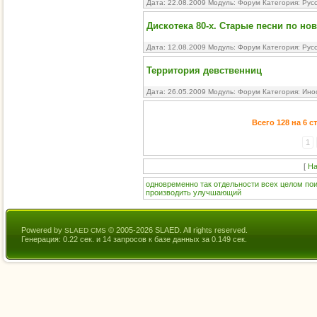
Дата: 22.08.2009 Модуль:
Форум
Категория:
Рус
Дискотека 80-х. Старые песни по нов
Дата: 12.08.2009 Модуль:
Форум
Категория:
Рус
Территория девственниц
Дата: 26.05.2009 Модуль:
Форум
Категория:
Ино
Всего 128 на 6 
1
[
На
одновременно
так
отдельности
всех
целом
по
производить
улучшающий
Powered by
© 2005-2026 SLAED. All rights reserved.
SLAED CMS
Генерация: 0.22 сек. и 14 запросов к базе данных за 0.149 сек.