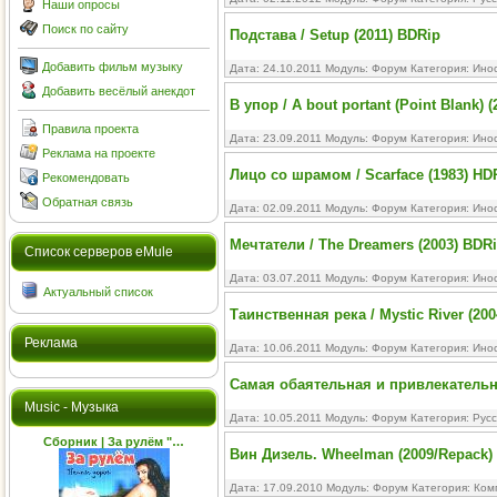
Наши опросы
Поиск по сайту
Подстава / Setup (2011) BDRip
Добавить фильм музыку
Дата: 24.10.2011 Модуль:
Форум
Категория:
Ино
Добавить весёлый анекдот
В упор / А bout portant (Point Blank)
Правила проекта
Дата: 23.09.2011 Модуль:
Форум
Категория:
Ино
Реклама на проекте
Лицо со шрамом / Scarface (1983) HD
Рекомендовать
Обратная связь
Дата: 02.09.2011 Модуль:
Форум
Категория:
Ино
Мечтатели / The Dreamers (2003) BDR
Cписок серверов eMule
Дата: 03.07.2011 Модуль:
Форум
Категория:
Ино
Актуальный список
Таинственная река / Mystic River (20
Реклама
Дата: 10.06.2011 Модуль:
Форум
Категория:
Ино
Самая обаятельная и привлекательн
Music - Музыка
Дата: 10.05.2011 Модуль:
Форум
Категория:
Рус
Сборник | За рулём "…
Вин Дизель. Wheelman (2009/Repack)
Дата: 17.09.2010 Модуль:
Форум
Категория:
Ком