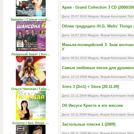
Ария - Grand Collection 3 CD (2000/20
Дата: 25.07.2010 Модуль:
Форум
Категория:
Рус
Sampler | Самые слиф…
Облик грядущего /H.G. Wells' Things 
Дата: 18.07.2010 Модуль:
Форум
Категория:
Ино
Маньяк-полицейский 3: Знак молчания 
У
Лазурный берег | Хоч…
Дата: 06.01.2010 Модуль:
Форум
Категория:
Ино
Самые любимые песни для душевного
Дата: 10.12.2009 Модуль:
Форум
Категория:
Рус
Sims 3 (2in1) + Store (20.11.09)
Ольга Ченская | Тайн…
Дата: 22.11.2009 Модуль:
Форум
Категория:
Ком
Об Иисусе Христе и его миссии
Дата: 16.11.2009 Модуль:
Форум
Категория:
Бесе
Gonzoe | Sex, Drugz …
Застольные пляски 1 (2009)
Дата: 08.11.2009 Модуль:
Форум
Категория:
Русс