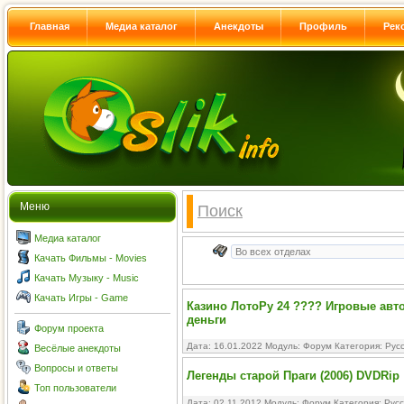
Главная
Медиа каталог
Анекдоты
Профиль
Рек
Меню
Поиск
Медиа каталог
Качать Фильмы - Movies
Качать Музыку - Music
Качать Игры - Game
Казино ЛотоРу 24 ???? Игровые авт
деньги
Форум проекта
Дата: 16.01.2022 Модуль:
Форум
Категория:
Рус
Весёлые анекдоты
Вопросы и ответы
Легенды старой Праги (2006) DVDRip
Топ пользователи
Дата: 02.11.2012 Модуль:
Форум
Категория:
Рус