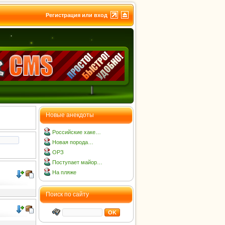
Регистрация или вход
Новые анекдоты
Российские хаке…
Новая порода…
ОРЗ
Поступает майор…
На пляже
Поиск по сайту