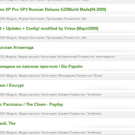
s XP Pro SP3 Russian Release GZRBuild Made(04.2009)
2009 Модуль:
Форум
Категория:
Программы
Разместил: klar
+ Updates + Config! modified by Virtue (Март/2009)
2009 Модуль:
Форум
Категория:
Программы
Разместил: klar
усская Атлантида
2011 Модуль:
Медиа каталог
Категория:
Исторический
Разместил: монтекристо
женщина на папском престоле / Die Papstin
2010 Модуль:
Медиа каталог
Категория:
Мелодрама
Разместил: Baset
п / Encrypt
2005 Модуль:
Медиа каталог
Категория:
Боевик
Разместил: Terminator
ас Расплаты / The Clown - Payday
2005 Модуль:
Медиа каталог
Категория:
Боевик
Разместил: Terminator
ult, The
2005 Модуль:
Медиа каталог
Категория:
Боевик
Разместил: Terminator