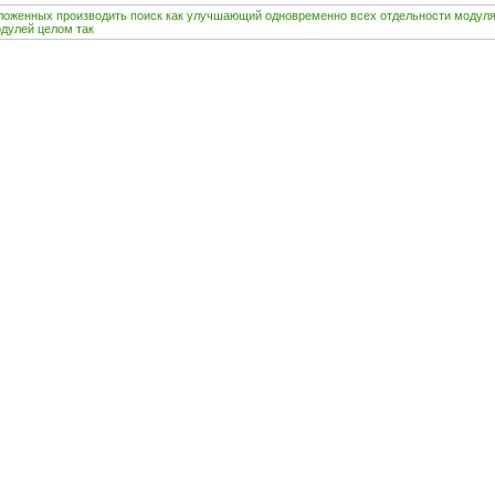
ложенных
производить
поиск
как
улучшающий
одновременно
всех
отдельности
модул
дулей
целом
так