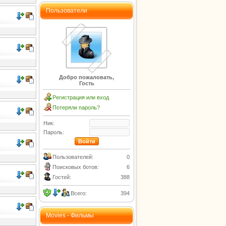
Пользователи
Добро пожаловать,
Гость
Регистрация или вход
Потеряли пароль?
Ник:
Пароль:
Пользователей:
0
Поисковых ботов:
6
Гостей:
388
Всего:
394
Movies - Фильмы