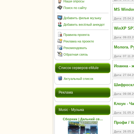
Наши опросы
Поиск по сайту
MS Window
Добавить фильм музыку
Дата: 25.04.
Добавить весёлый анекдот
WinXP SP3 
Правила проекта
Дата: 09.03.
Реклама на проекте
Молога. Р
Рекомендовать
Обратная связь
Дата: 07.11.
Иоанна - 
Cписок серверов eMule
Дата: 27.04.
Актуальный список
Шифроскле
Реклама
Дата: 09.08.
Клоун - Ч
Music - Музыка
Дата: 31.05.
Сборник | Дальний св…
Профи / Va
Дата: 26.05.