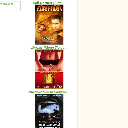
Бой с огнем | Firefi…
ях
можете
Шлюха | Whore (Yo pu…
Максимальный экстрим…