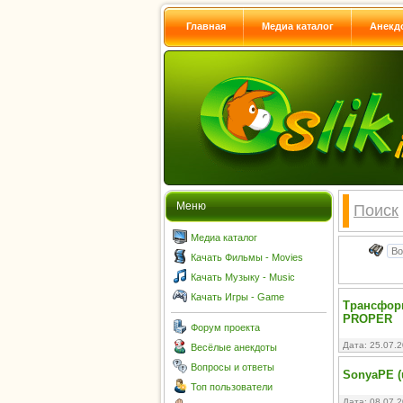
Главная
Медиа каталог
Анекд
Меню
Поиск
Медиа каталог
Качать Фильмы - Movies
Качать Музыку - Music
Качать Игры - Game
Трансформ
PROPER
Форум проекта
Дата: 25.07.
Весёлые анекдоты
Вопросы и ответы
SonyaPE (u
Топ пользователи
Дата: 08.07.