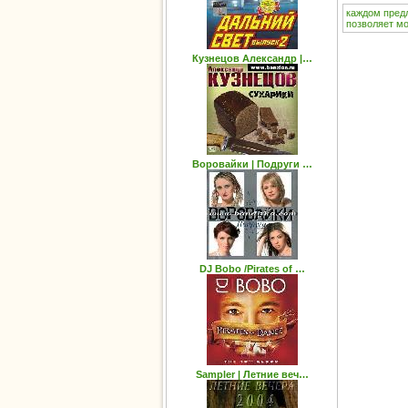
каждом
пред
позволяет
мо
Кузнецов Александр |…
Воровайки | Подруги …
DJ Bobo /Pirates of …
Sampler | Летние веч…