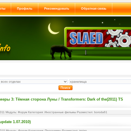
оты
Профиль
Рекомендовать
Обратная связь
еры 3: Тёмная сторона Луны / Transformers: Dark of the(2011) TS
2011 Модуль:
Форум
Категория:
Иностранные фильмы
Разместил: boroda61
pdate 1.07.2010)
2010 Модуль:
Форум
Категория:
Программы
Разместил: trojan