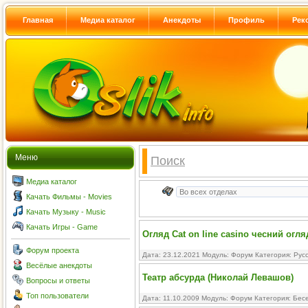
Главная
Медиа каталог
Анекдоты
Профиль
Рек
Меню
Поиск
Медиа каталог
Качать Фильмы - Movies
Качать Музыку - Music
Качать Игры - Game
Огляд Cat on line casino чесний огляд
Форум проекта
Дата: 23.12.2021 Модуль:
Форум
Категория:
Рус
Весёлые анекдоты
Театр абсурда (Николай Левашов)
Вопросы и ответы
Топ пользователи
Дата: 11.10.2009 Модуль:
Форум
Категория:
Бесе