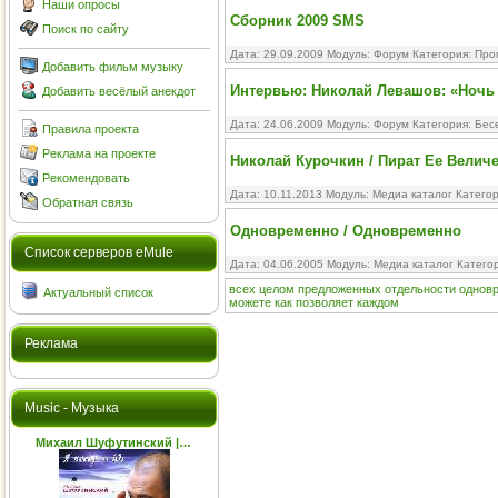
Наши опросы
Сборник 2009 SMS
Поиск по сайту
Дата: 29.09.2009 Модуль:
Форум
Категория:
Про
Добавить фильм музыку
Интервью: Николай Левашов: «Ночь
Добавить весёлый анекдот
Дата: 24.06.2009 Модуль:
Форум
Категория:
Бес
Правила проекта
Реклама на проекте
Николай Курочкин / Пират Ее Велич
Рекомендовать
Дата: 10.11.2013 Модуль:
Медиа каталог
Катего
Обратная связь
Одновременно / Одновременно
Cписок серверов eMule
Дата: 04.06.2005 Модуль:
Медиа каталог
Катего
всех
целом
предложенных
отдельности
однов
Актуальный список
можете
как
позволяет
каждом
Реклама
Music - Музыка
Михаил Шуфутинский |…