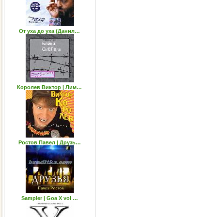
От уха до уха (Данил…
Королев Виктор | Лим…
Ростов Павел | Друзь…
Sampler | Goa X vol …