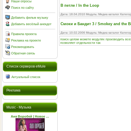
Наши опросы
В петле / In the Loop
Поиск по сайту
Дата: 18.04.2010 Модуль:
Медиа каталог
Катего
Добавить фильм музыку
Смоки и Бандит 3 / Smokey and the B
Добавить весёлый анекдот
Дата: 10.02.2006 Модуль:
Медиа каталог
Катего
Правила проекта
поиск
целом
можете
модулях
производить
все
Реклама на проекте
позволяет
отдельности
так
Рекомендовать
Обратная связь
Cписок серверов eMule
Актуальный список
Реклама
Music - Музыка
Аня Воробей | Новое …