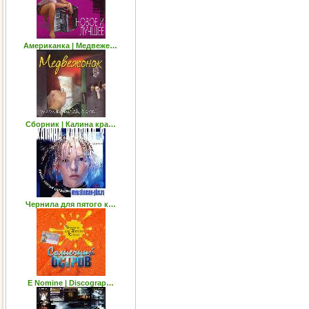
Американка | Медвеже…
Сборник | Калина кра…
Чернила для пятого к…
E Nomine | Discograp…