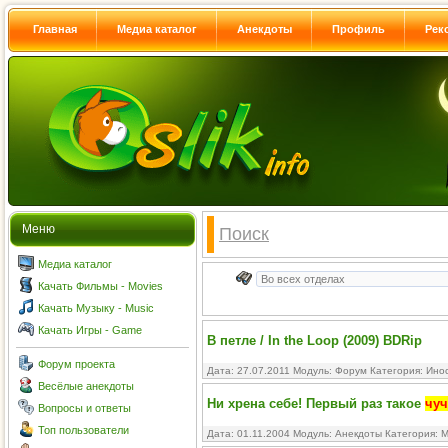
Главная
Медиа каталог
Анекдоты
Профиль
Рек
Меню
Поиск
Медиа каталог
Качать Фильмы - Movies
Качать Музыку - Music
Качать Игры - Game
В петле / In the Loop (2009) BDRip
Форум проекта
Дата: 27.07.2011 Модуль:
Форум
Категория:
Ино
Весёлые анекдоты
Ни хрена себе! Первый раз такое
чуч
Вопросы и ответы
Топ пользователи
Дата: 01.11.2004 Модуль:
Анекдоты
Категория:
М