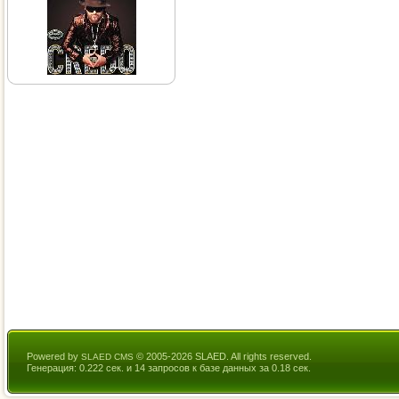
Powered by
© 2005-2026 SLAED. All rights reserved.
SLAED CMS
Генерация: 0.222 сек. и 14 запросов к базе данных за 0.18 сек.