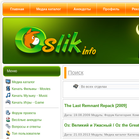
Главная
Медиа каталог
Анекдоты
Профиль
Рек
Меню
Поиск
Медиа каталог
Качать Фильмы - Movies
Качать Музыку - Music
Качать Игры - Game
The Last Remnant Repack [2009]
Форум проекта
Дата: 19.08.2009 Модуль:
Форум
Категория:
Ком
Весёлые анекдоты
Оз: Великий и Ужасный / Oz the Great
Вопросы и ответы
Топ пользователи
Дата: 21.03.2013 Модуль:
Медиа каталог
Катего