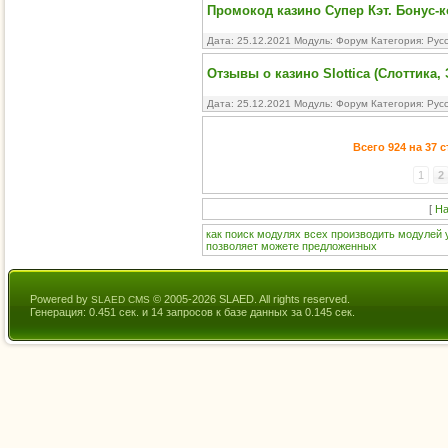
Промокод казино Супер Кэт. Бонус-к
Дата: 25.12.2021 Модуль:
Форум
Категория:
Рус
Отзывы о казино Slottica (Слоттика
Дата: 25.12.2021 Модуль:
Форум
Категория:
Рус
Всего 924 на 37 
1
2
[
На
как
поиск
модулях
всех
производить
модулей
позволяет
можете
предложенных
Powered by
© 2005-2026 SLAED. All rights reserved.
SLAED CMS
Генерация: 0.451 сек. и 14 запросов к базе данных за 0.145 сек.