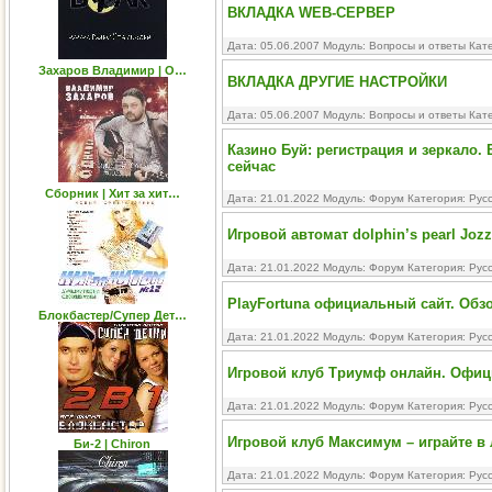
ВКЛАДКА WEB-CEPBEP
Дата: 05.06.2007 Модуль:
Вопросы и ответы
Кате
Захаров Владимир | О…
ВКЛАДКА ДРУГИЕ НАСТРОЙКИ
Дата: 05.06.2007 Модуль:
Вопросы и ответы
Кате
Казино Буй: регистрация и зеркало.
сейчас
Сборник | Хит за хит…
Дата: 21.01.2022 Модуль:
Форум
Категория:
Рус
Игровой автомат dolphin’s pearl Jozz
Дата: 21.01.2022 Модуль:
Форум
Категория:
Рус
PlayFortuna официальный сайт. Обз
Блокбастер/Супер Дет…
Дата: 21.01.2022 Модуль:
Форум
Категория:
Рус
Игровой клуб Триумф онлайн. Офиц
Дата: 21.01.2022 Модуль:
Форум
Категория:
Рус
Игровой клуб Максимум – играйте в
Би-2 | Chiron
Дата: 21.01.2022 Модуль:
Форум
Категория:
Рус