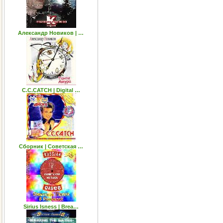
Александр Новиков | …
C.C.CATCH | Digital …
Сборник | Советская …
Sirius Isness | Brea…