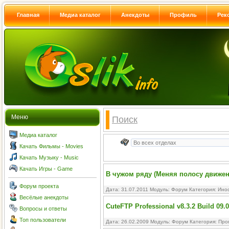
Главная
Медиа каталог
Анекдоты
Профиль
Рек
Меню
Поиск
Медиа каталог
Качать Фильмы - Movies
Качать Музыку - Music
Качать Игры - Game
В чужом ряду (Меняя полосу движен
Форум проекта
Дата: 31.07.2011 Модуль:
Форум
Категория:
Ино
Весёлые анекдоты
CuteFTP Professional v8.3.2 Build 09.
Вопросы и ответы
Топ пользователи
Дата: 26.02.2009 Модуль:
Форум
Категория:
Про