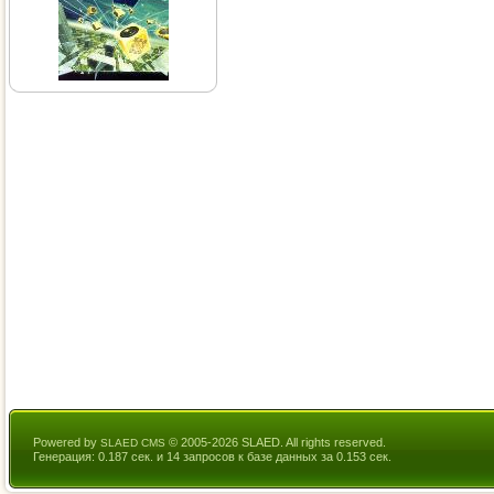
Powered by
© 2005-2026 SLAED. All rights reserved.
SLAED CMS
Генерация: 0.187 сек. и 14 запросов к базе данных за 0.153 сек.