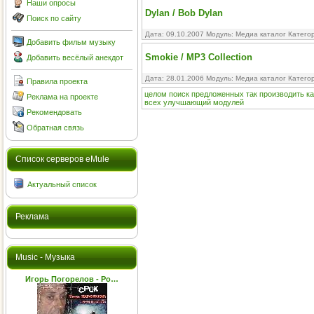
Наши опросы
Dylan / Bob Dylan
Поиск по сайту
Дата: 09.10.2007 Модуль:
Медиа каталог
Катего
Добавить фильм музыку
Smokie / MP3 Collection
Добавить весёлый анекдот
Дата: 28.01.2006 Модуль:
Медиа каталог
Катего
Правила проекта
целом
поиск
предложенных
так
производить
к
Реклама на проекте
всех
улучшающий
модулей
Рекомендовать
Обратная связь
Cписок серверов eMule
Актуальный список
Реклама
Music - Музыка
Игорь Погорелов - Ро…