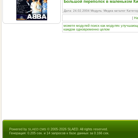
Большой переполох в маленьком Китае
Дата: 24.02.2004 Модуль:
Медиа каталог
Катего
[
На
можете
модулей
поиск
как
модулях
улучшающ
каждом
одновременно
целом
Powered by
© 2005-2026 SLAED. All rights reserved.
SLAED CMS
Генерация: 0.205 сек. и 14 запросов к базе данных за 0.166 сек.