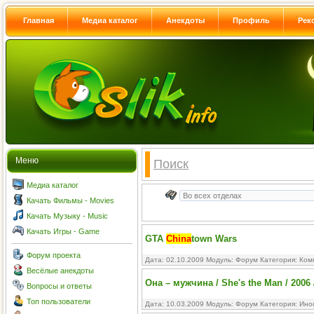
Главная
Медиа каталог
Анекдоты
Профиль
Рек
Меню
Поиск
Медиа каталог
Качать Фильмы - Movies
Качать Музыку - Music
Качать Игры - Game
GTA
China
town Wars
Форум проекта
Дата: 02.10.2009 Модуль:
Форум
Категория:
Ком
Весёлые анекдоты
Она – мужчина / She's the Man / 2006
Вопросы и ответы
Топ пользователи
Дата: 10.03.2009 Модуль:
Форум
Категория:
Ино