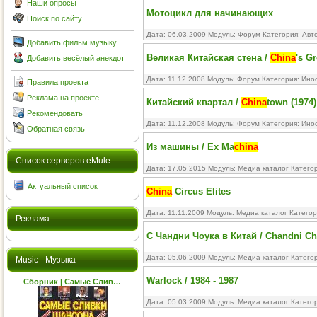
Наши опросы
Мотоцикл для начинающих
Поиск по сайту
Дата: 06.03.2009 Модуль:
Форум
Категория:
Авт
Добавить фильм музыку
Великая Китайская стена /
China
's G
Добавить весёлый анекдот
Дата: 11.12.2008 Модуль:
Форум
Категория:
Ино
Правила проекта
Реклама на проекте
Китайский квартал /
China
town (1974)
Рекомендовать
Дата: 11.12.2008 Модуль:
Форум
Категория:
Ино
Обратная связь
Из машины / Ex Ma
china
Cписок серверов eMule
Дата: 17.05.2015 Модуль:
Медиа каталог
Катего
Актуальный список
China
Circus Elites
Дата: 11.11.2009 Модуль:
Медиа каталог
Категор
Реклама
С Чандни Чоука в Китай / Chandni C
Дата: 05.06.2009 Модуль:
Медиа каталог
Катего
Music - Музыка
Warlock / 1984 - 1987
Сборник | Самые Слив…
Дата: 05.03.2009 Модуль:
Медиа каталог
Катего