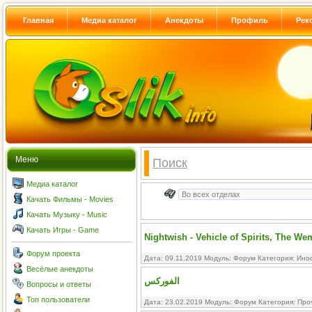
Главная
Медиа каталог
Анекдоты
Профиль
Рек
Меню
Поиск
Медиа каталог
Качать Фильмы - Movies
Качать Музыку - Music
Качать Игры - Game
Nightwish - Vehicle of Spirits, The W
Форум проекта
Дата: 09.11.2019 Модуль:
Форум
Категория:
Ино
Весёлые анекдоты
الفوركس
Вопросы и ответы
Топ пользователи
Дата: 23.02.2019 Модуль:
Форум
Категория:
Про