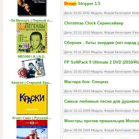
Dream
Stripper 1.5
Дата: 10.02.2011 Модуль:
Форум
Категория:
Ком
Ля Миноръ | Первый п…
Christmas Clock Скринсейвер
Дата: 23.12.2010 Модуль:
Форум
Категория:
Раз
Сборник - Хиты энерджи (хит-парад 
Дата: 20.11.2010 Модуль:
Форум
Категория:
Русс
MB1000 | K.I.N.G.
FP SoftPack 9 Ultimate 2 DVD (2010/R
Дата: 16.01.2010 Модуль:
Форум
Категория:
Про
Мастера боя: Спецназ
Краски | Старший бра…
Дата: 08.01.2010 Модуль:
Форум
Категория:
Рус
Самые любимые песни для душевного
Дата: 10.12.2009 Модуль:
Форум
Категория:
Рус
Агент Смит | Русский…
Монстры против пришельцев Monsters
Дата: 08.09.2009 Модуль:
Форум
Категория:
Ино