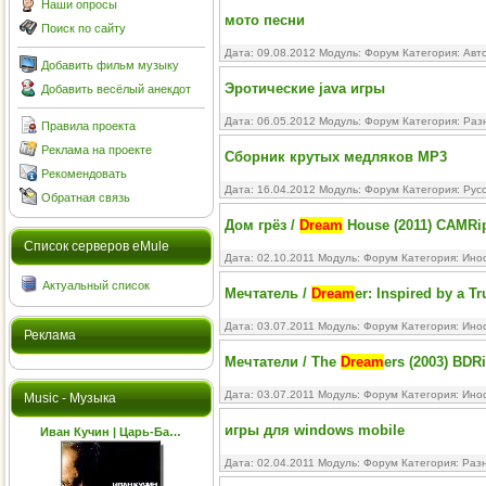
Наши опросы
мото песни
Поиск по сайту
Дата: 09.08.2012 Модуль:
Форум
Категория:
Авт
Добавить фильм музыку
Эротические java игры
Добавить весёлый анекдот
Дата: 06.05.2012 Модуль:
Форум
Категория:
Раз
Правила проекта
Реклама на проекте
Сборник крутых медляков MP3
Рекомендовать
Дата: 16.04.2012 Модуль:
Форум
Категория:
Рус
Обратная связь
Дом грёз /
Dream
House (2011) CAMRi
Cписок серверов eMule
Дата: 02.10.2011 Модуль:
Форум
Категория:
Ино
Актуальный список
Мечтатель /
Dream
er: Inspired by a T
Дата: 03.07.2011 Модуль:
Форум
Категория:
Ино
Реклама
Мечтатели / The
Dream
ers (2003) BDR
Дата: 03.07.2011 Модуль:
Форум
Категория:
Ино
Music - Музыка
игры для windows mobile
Иван Кучин | Царь-Ба…
Дата: 02.04.2011 Модуль:
Форум
Категория:
Раз