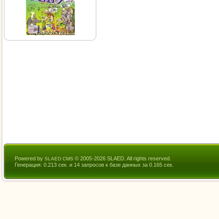
Powered by
© 2005-2026 SLAED. All rights reserved.
SLAED CMS
Генерация: 0.213 сек. и 14 запросов к базе данных за 0.165 сек.