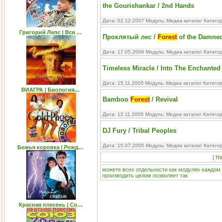
the Gourishankar / 2nd Hands
Дата: 02.12.2007 Модуль:
Медиа каталог
Катего
Григорий Лепс | Вся …
Проклятый лес /
Forest
of the Damne
Дата: 17.05.2006 Модуль:
Медиа каталог
Катего
Timeless Miracle / Into The Enchante
Дата: 15.11.2005 Модуль:
Медиа каталог
Катего
ВИАГРА | Биология…
Bamboo
Forest
/ Revival
Дата: 12.11.2005 Модуль:
Медиа каталог
Катего
DJ Fury / Tribal Peoples
Дата: 15.07.2005 Модуль:
Медиа каталог
Катего
Божья коровка | Рожд…
[
На
можете
всех
отдельности
как
модулях
каждом
производить
целом
позволяет
так
Красная плесень | Со…