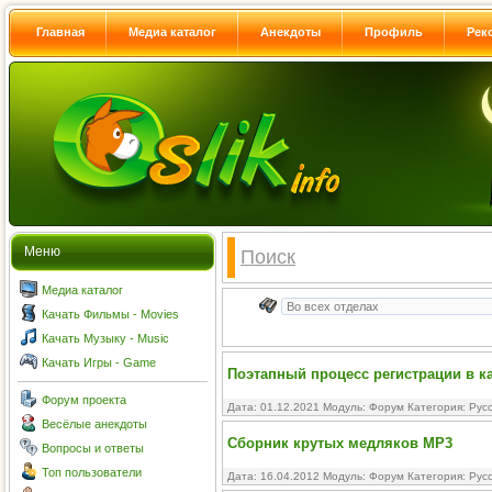
Главная
Медиа каталог
Анекдоты
Профиль
Рек
Меню
Поиск
Медиа каталог
Качать Фильмы - Movies
Качать Музыку - Music
Качать Игры - Game
Поэтапный процесс регистрации в к
Форум проекта
Дата: 01.12.2021 Модуль:
Форум
Категория:
Рус
Весёлые анекдоты
Сборник крутых медляков MP3
Вопросы и ответы
Топ пользователи
Дата: 16.04.2012 Модуль:
Форум
Категория:
Рус