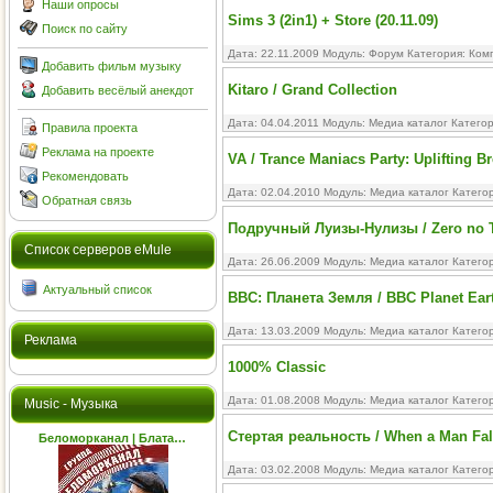
Наши опросы
Sims 3 (2in1) + Store (20.11.09)
Поиск по сайту
Дата: 22.11.2009 Модуль:
Форум
Категория:
Ком
Добавить фильм музыку
Kitaro / Grand Collection
Добавить весёлый анекдот
Дата: 04.04.2011 Модуль:
Медиа каталог
Катего
Правила проекта
Реклама на проекте
VA / Trance Maniacs Party: Uplifting B
Рекомендовать
Дата: 02.04.2010 Модуль:
Медиа каталог
Катего
Обратная связь
Подручный Луизы-Нулизы / Zero no T
Cписок серверов eMule
Дата: 26.06.2009 Модуль:
Медиа каталог
Катего
Актуальный список
BBC: Планета Земля / BBC Planet Ear
Дата: 13.03.2009 Модуль:
Медиа каталог
Катего
Реклама
1000% Classic
Дата: 01.08.2008 Модуль:
Медиа каталог
Катего
Music - Музыка
Стертая реальность / When a Man Fal
Беломорканал | Блата…
Дата: 03.02.2008 Модуль:
Медиа каталог
Катего