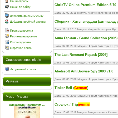
Наши опросы
ChrisTV Online Premium Edition 5.70
Поиск по сайту
Дата: 22.02.2011 Модуль:
Форум
Категория:
Про
Добавить фильм музыку
Сборник - Хиты энерджи (хит-парад 
Добавить весёлый анекдот
Дата: 20.11.2010 Модуль:
Форум
Категория:
Русс
Правила проекта
Реклама на проекте
Анна Герман - Grand Collection (2005)
Рекомендовать
Дата: 02.01.2010 Модуль:
Форум
Категория:
Рус
Обратная связь
The Last Remnant Repack [2009]
Cписок серверов eMule
Дата: 19.08.2009 Модуль:
Форум
Категория:
Ком
Актуальный список
Abelssoft AntiBrowserSpy 2009 v1.8
Дата: 08.05.2009 Модуль:
Форум
Категория:
Про
Реклама
Tinker Bell (
German
)
Дата: 17.03.2009 Модуль:
Форум
Категория:
Ино
Music - Музыка
Стрелок / Trig
german
Александр Розенбаум …
Дата: 15.02.2011 Модуль:
Медиа каталог
Катего