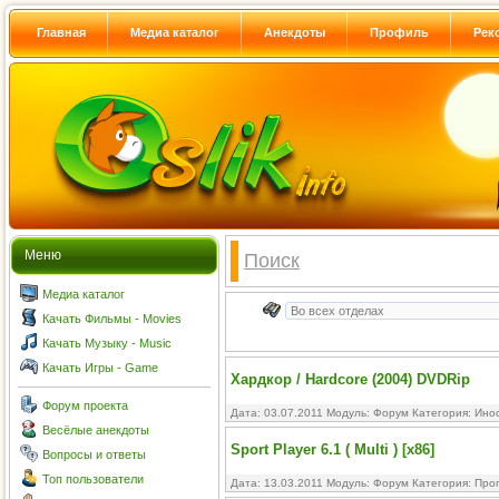
Главная
Медиа каталог
Анекдоты
Профиль
Рек
Меню
Поиск
Медиа каталог
Качать Фильмы - Movies
Качать Музыку - Music
Качать Игры - Game
Хардкор / Hardcore (2004) DVDRip
Форум проекта
Дата: 03.07.2011 Модуль:
Форум
Категория:
Ино
Весёлые анекдоты
Sport Player 6.1 ( Multi ) [x86]
Вопросы и ответы
Топ пользователи
Дата: 13.03.2011 Модуль:
Форум
Категория:
Про