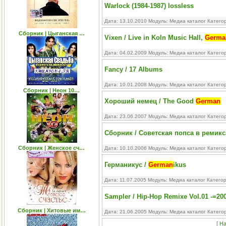
Warlock (1984-1987) lossless
Дата: 13.10.2010 Модуль:
Медиа каталог
Катего
Сборник | Цыганская …
Vixen / Live in Koln Music Hall,
Germa
Дата: 04.02.2009 Модуль:
Медиа каталог
Катего
Fancy / 17 Albums
Дата: 10.01.2008 Модуль:
Медиа каталог
Катего
Сборник | Неон 10…
Хороший немец / The Good
German
Дата: 23.06.2007 Модуль:
Медиа каталог
Катего
Сборник / Советская попса в ремикс
Сборник | Женское сч…
Дата: 10.10.2006 Модуль:
Медиа каталог
Катего
Германикус /
German
ikus
Дата: 11.07.2005 Модуль:
Медиа каталог
Катего
Sampler / Hip-Hop Remixe Vol.01 -=20
Сборник | Хитовые им…
Дата: 21.06.2005 Модуль:
Медиа каталог
Катего
[
На