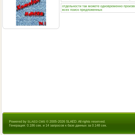
отдельности
так
можете
одновременно
произв
всех
поиск
предложенных
Powered by
© 2005-2026 SLAED. All rights reserved.
SLAED CMS
Генерация: 0.186 сек. и 14 запросов к базе данных за 0.148 сек.