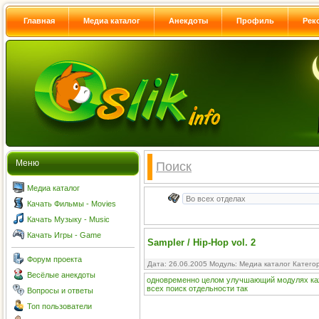
Главная
Медиа каталог
Анекдоты
Профиль
Рек
Меню
Поиск
Медиа каталог
Качать Фильмы - Movies
Качать Музыку - Music
Качать Игры - Game
Sampler / Hip-Hop vol. 2
Форум проекта
Дата: 26.06.2005 Модуль:
Медиа каталог
Катего
Весёлые анекдоты
одновременно
целом
улучшающий
модулях
к
всех
поиск
отдельности
так
Вопросы и ответы
Топ пользователи