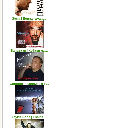
Жека | Бедная душа…
Валериан | Кубики ль…
Сборник | Танцы выкр…
Layzie Bone | The Ne…