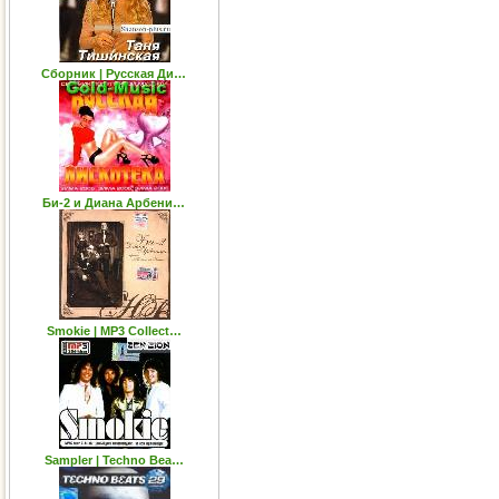
Сборник | Русская Ди…
Би-2 и Диана Арбени…
Smokie | MP3 Collect…
Sampler | Techno Bea…