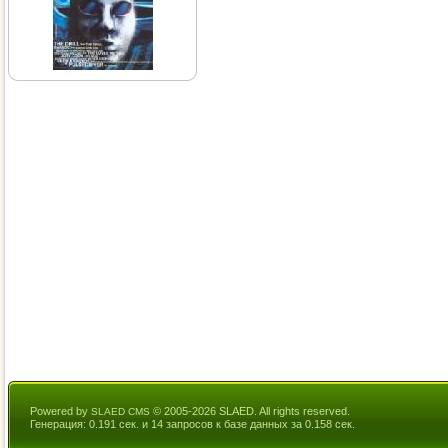
Powered by
© 2005-2026 SLAED. All rights reserved.
SLAED CMS
Генерация: 0.191 сек. и 14 запросов к базе данных за 0.158 сек.