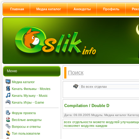
Главная
Медиа каталог
Анекдоты
Профиль
Рек
Меню
Поиск
Медиа каталог
Качать Фильмы - Movies
Качать Музыку - Music
Качать Игры - Game
Compilation / Double D
Форум проекта
Дата: 09.09.2005 Модуль:
Медиа каталог
Катего
Весёлые анекдоты
всех
отдельности
можете
модулей
улучшающ
позволяет
модулях
каждом
Вопросы и ответы
Топ пользователи