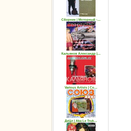
Сборник | Моторный -…
Кальянов Александр |…
Various Artists | Со…
ДеЦл | Aka Le Truk…