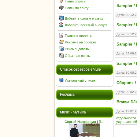
Наши опросы
Sampler / 
Поиск по сайту
Дата: 30.12.
Добавить фильм музыку
Sampler / 
Добавить весёлый анекдот
Дата: 02.12.
Правила проекта
Реклама на проекте
Sampler / 
Рекомендовать
Дата: 04.06.
Обратная связь
Sampler / 
Cписок серверов eMule
Дата: 30.05.
Актуальный список
Сборник / 
Дата: 20.02.
Реклама
Bratwa DJ
Дата: 12.01.
Music - Музыка
отдельности
Сергей Наговицин | П…
улучшающий