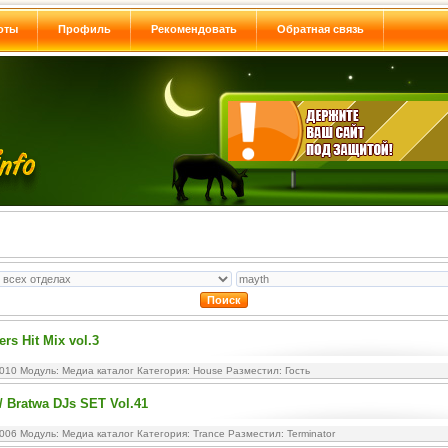
оты
Профиль
Рекомендовать
Обратная связь
ers Hit Mix vol.3
2010 Модуль:
Медиа каталог
Категория:
House
Разместил: Гость
 Bratwa DJs SET Vol.41
2006 Модуль:
Медиа каталог
Категория:
Trance
Разместил: Terminator