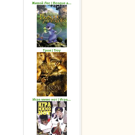
Живой Лес | Bosque a…
Троя | Troy
Игра мимо нот | Игра…