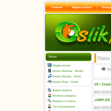
Главная
Медиа каталог
Анекд
Меню
Поиск
Медиа каталог
Качать Фильмы - Movies
Качать Музыку - Music
Качать Игры - Game
VA / Clubb
Форум проекта
Дата: 15.04.
Весёлые анекдоты
sAMPLER /
Вопросы и ответы
Топ пользователи
Дата: 18.02.