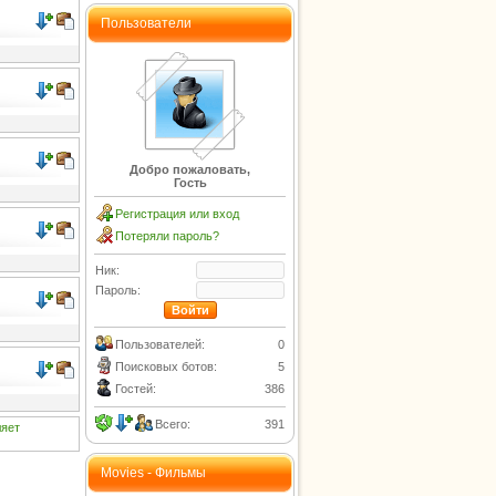
Пользователи
Добро пожаловать,
Гость
Регистрация или вход
Потеряли пароль?
Ник:
Пароль:
Пользователей:
0
Поисковых ботов:
5
Гостей:
386
Всего:
391
ляет
Movies - Фильмы