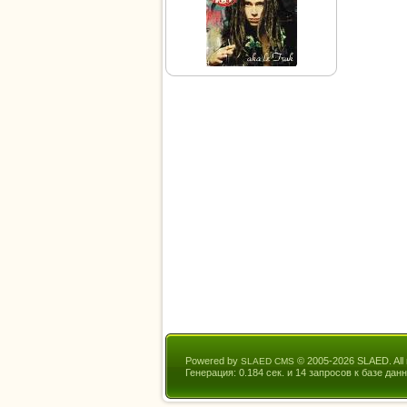
Powered by
© 2005-2026 SLAED. All r
SLAED CMS
Генерация: 0.184 сек. и 14 запросов к базе данн