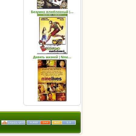
Безумно влюбленный |…
Девять жизней | Nine…