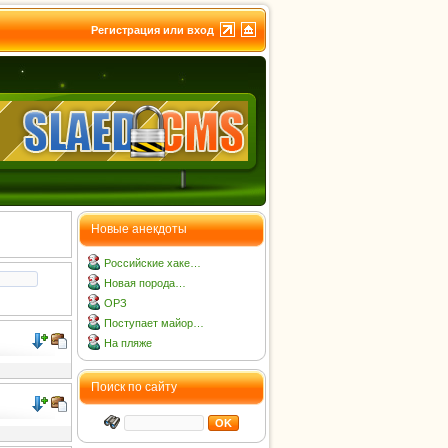
Регистрация или вход
Новые анекдоты
Российские хаке…
Новая порода…
ОРЗ
Поступает майор…
На пляже
Поиск по сайту