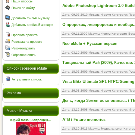
Наши опросы
Adobe Photoshop Lightroom 3.0 Build 
Поиск по сайту
Дата: 09.06.2010 Модуль:
Форум
Категория:
Про
Добавить фильм музыку
О пророках, лжепророках и вообще
Добавить весёлый анекдот
Дата: 09.11.2009 Модуль:
Форум
Категория:
Бесе
Правила проекта
Реклама на проекте
Neo eMule + Русская версия
Рекомендовать
Дата: 03.10.2009 Модуль:
Форум
Категория:
Инс
Обратная связь
Танцевальный Рай (2009), Качество: 
Cписок серверов eMule
Дата: 18.07.2009 Модуль:
Форум
Категория:
Рус
Актуальный список
Vista Blitz Ultimate SP1 HTPC/Gaming
Дата: 26.03.2009 Модуль:
Форум
Категория:
Про
Реклама
День, когда Земля остановилась / Th
Дата: 13.12.2008 Модуль:
Форум
Категория:
Ино
Music - Музыка
ATB / Future memories
Юрий Лоза | Запрещен…
Дата: 15.10.2011 Модуль:
Медиа каталог
Катего