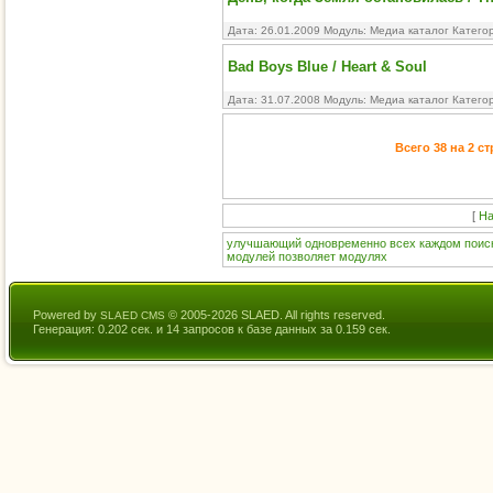
Дата: 26.01.2009 Модуль:
Медиа каталог
Катего
Bad Boys Blue / Heart & Soul
Дата: 31.07.2008 Модуль:
Медиа каталог
Катего
Всего 38 на 2 с
[
На
улучшающий
одновременно
всех
каждом
поис
модулей
позволяет
модулях
Powered by
© 2005-2026 SLAED. All rights reserved.
SLAED CMS
Генерация: 0.202 сек. и 14 запросов к базе данных за 0.159 сек.