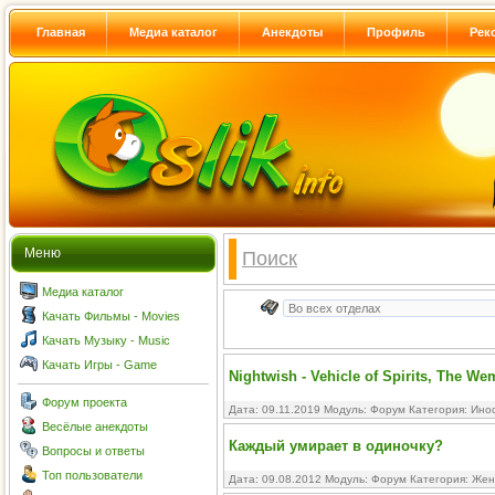
Главная
Медиа каталог
Анекдоты
Профиль
Рек
Меню
Поиск
Медиа каталог
Качать Фильмы - Movies
Качать Музыку - Music
Качать Игры - Game
Nightwish - Vehicle of Spirits, The W
Форум проекта
Дата: 09.11.2019 Модуль:
Форум
Категория:
Ино
Весёлые анекдоты
Каждый умирает в одиночку?
Вопросы и ответы
Топ пользователи
Дата: 09.08.2012 Модуль:
Форум
Категория:
Жен