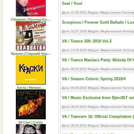
Seal / Soul
Дата: 27.09.2011 Модуль:
Медиа каталог
Катего
Сборник | Русская Бл…
Scorpions / Forever Gold Ballads / Lo
Дата: 31.07.2010 Модуль:
Медиа каталог
Катего
VA / Trance 100: 2010 Vol.2
Дата: 13.05.2010 Модуль:
Медиа каталог
Катего
Краски | Старший бра…
VA / Trance Maniacs Party: Melody Of 
Дата: 09.05.2010 Модуль:
Медиа каталог
Катего
VA / Season Colors: Spring 2010/4
Каста | Феникс…
Дата: 08.05.2010 Модуль:
Медиа каталог
Катего
VA / Music Exclusive from DjmcBiT vo
Дата: 08.05.2010 Модуль:
Медиа каталог
Катего
VA / Trancern 16: Official Compilation 
50 Cent | Curtis
Дата: 08.05.2010 Модуль:
Медиа каталог
Катего