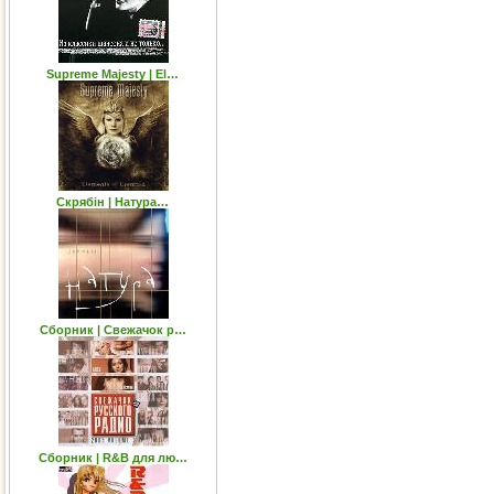
Supreme Majesty | El…
Скрябін | Натура…
Сборник | Свежачок р…
Сборник | R&B для лю…