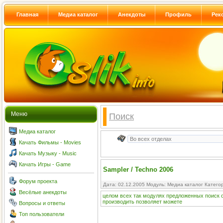
Главная
Медиа каталог
Анекдоты
Профиль
Рек
Меню
Поиск
Медиа каталог
Качать Фильмы - Movies
Качать Музыку - Music
Качать Игры - Game
Sampler / Techno 2006
Форум проекта
Дата: 02.12.2005 Модуль:
Медиа каталог
Катего
Весёлые анекдоты
целом
всех
так
модулях
предложенных
поиск
производить
позволяет
можете
Вопросы и ответы
Топ пользователи