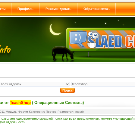
оты
Профиль
Рекомендовать
Обратная связь
ки от
TeachShop
( Операционные Системы)
2011 Модуль:
Форум
Категория:
Прочее
Разместил: mavrik
позволяет
одновременно
модулей
поиск
как
всех
предложенных
можете
улучшающий
дом
отдельности