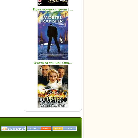
Приключения трупа | …
Охота за тенью | Охо…