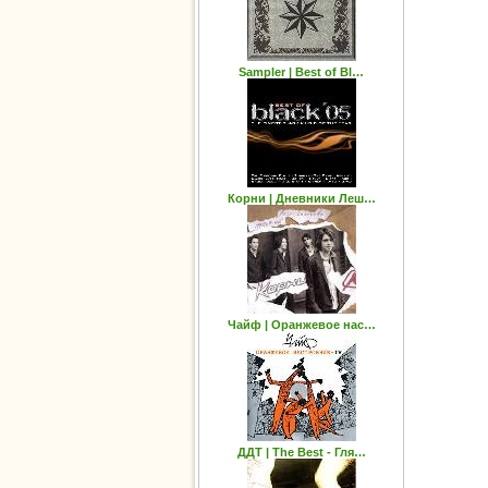
Sampler | Best of Bl…
Корни | Дневники Леш…
Чайф | Оранжевое нас…
ДДТ | The Best - Гля…