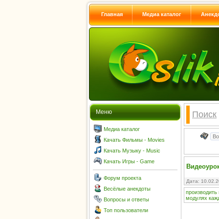
Главная
Медиа каталог
Анекд
Меню
Поиск
Медиа каталог
Качать Фильмы - Movies
Качать Музыку - Music
Качать Игры - Game
Видеоуро
Форум проекта
Дата: 10.02.
Весёлые анекдоты
производить
модулях
каж
Вопросы и ответы
Топ пользователи