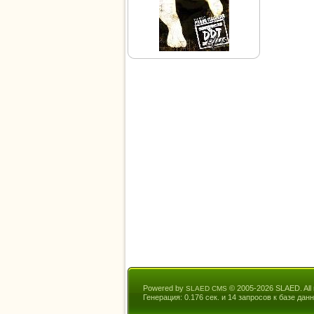
Powered by
© 2005-2026 SLAED. All r
SLAED CMS
Генерация: 0.176 сек. и 14 запросов к базе данн