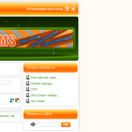
Регистрация или вход
Новые анекдоты
Российские хаке…
Новая порода…
ОРЗ
Поступает майор…
На пляже
Поиск по сайту
целом
так