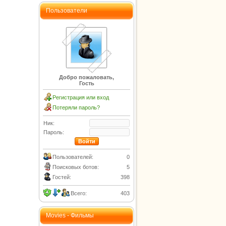
Пользователи
Добро пожаловать,
Гость
Регистрация или вход
Потеряли пароль?
Ник:
Пароль:
Пользователей:
0
Поисковых ботов:
5
Гостей:
398
Всего:
403
Movies - Фильмы