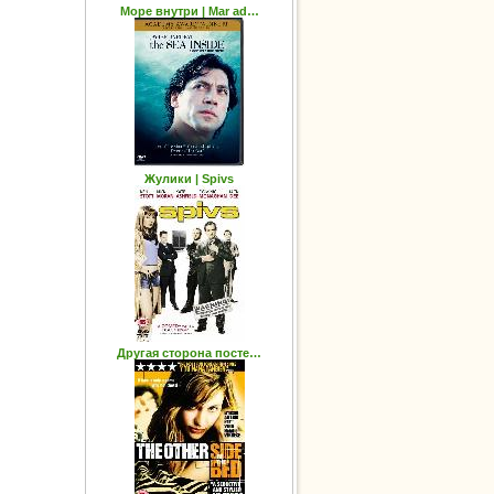
Море внутри | Mar ad…
Жулики | Spivs
Другая сторона посте…