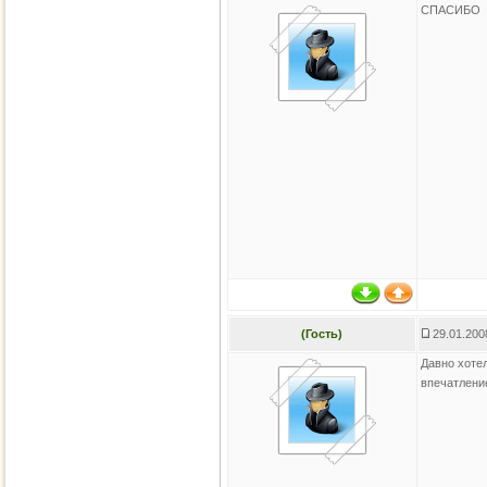
СПАСИБО
(Гость)
29.01.200
Давно хоте
впечатлени