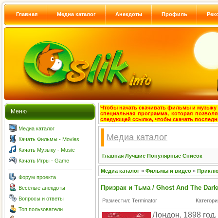
Главная
Медиа каталог
Анекдоты
Профиль
Рек
Чтобы начать скачивать фильмы и музыку с
Меню
специальная программа, которая позволя
следующей ссылке, чтобы скачать после
Медиа каталог
Медиа каталог
Качать Фильмы - Movies
Качать Музыку - Music
Главная
Лучшие
Популярные
Список
Качать Игры - Game
Медиа каталог
»
Фильмы и видео
»
Приклю
Форум проекта
Призрак и Тьма / Ghost And The Dark
Весёлые анекдоты
Вопросы и ответы
Разместил: Terminator
Категори
Топ пользователи
Лондон, 1898 год