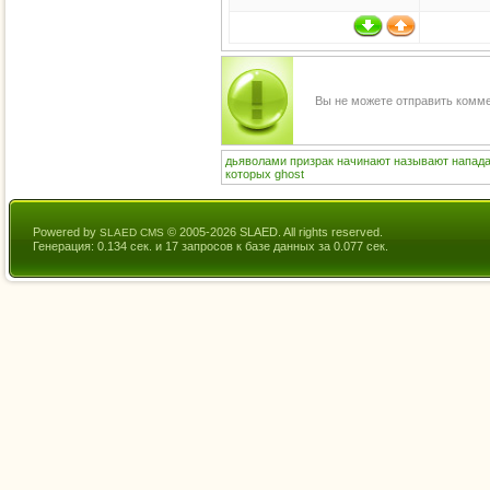
Вы не можете отправить комм
дьяволами
призрак
начинают
называют
напад
которых
ghost
Powered by
© 2005-2026 SLAED. All rights reserved.
SLAED CMS
Генерация: 0.134 сек. и 17 запросов к базе данных за 0.077 сек.