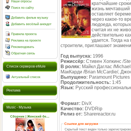
Наши опросы
кратчайшие сроки
Поиск по сайту
жизнь мечтавший 
оставляет береме
Добавить фильм музыку
через какое-то в
людоеда, которых
Добавить весёлый анекдот
считая их не живо
Правила проекта
действительно ка
удается. Тогда на
Реклама на проекте
строители, приглашают знаменит
Рекомендовать
Обратная связь
Год выпуска:
1996
Режиссёр:
Стивен Хопкинс /Ste
В ролях:
Майкл Даглас /Michael 
Cписок серверов eMule
МакКарди /Brian McCardie/, Джо
Выпущено:
Paramount Pictures
Актуальный список
Продолжительность:
1:45
Язык:
Русский профессиональ
Реклама
Формат:
DivX
Music - Музыка
Качество:
DVDRip
Релиз от:
Sharereactor.ru
Сборник | Женский бе…
Ссылки для загрузки
Скрытый текст виден только зарегистриро