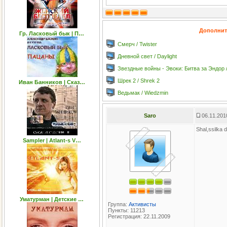
Дополнит
Гр. Ласковый бык | П…
Смерч / Twister
Дневной свет / Daylight
Звездные войны - Эвоки: Битва за Эндор / 
Шрек 2 / Shrek 2
Иван Банников | Сказ…
Ведьмак / Wiedzmin
Saro
06.11.201
Shal,ssilka
Sampler | Atlant-s V…
Уматурман | Детские …
Группа:
Активисты
Пункты: 11213
Регистрация: 22.11.2009