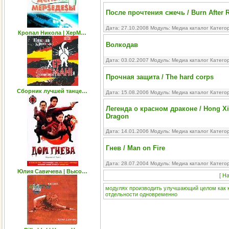
После прочтения сжечь / Burn After 
Дата: 27.10.2008 Модуль:
Медиа каталог
Катего
Кропал Никола | ХерМ…
Волкодав
Дата: 03.02.2007 Модуль:
Медиа каталог
Катего
Прочная защита / The hard corps
Сборник лучшей танце…
Дата: 15.08.2006 Модуль:
Медиа каталог
Катего
Легенда о красном драконе / Hong Xig
Dragon
Дата: 14.01.2006 Модуль:
Медиа каталог
Катего
Гнев / Man on Fire
Дата: 28.07.2004 Модуль:
Медиа каталог
Катего
Юлия Савичева | Высо…
[
На
модулях
производить
улучшающий
целом
как
отдельности
одновременно