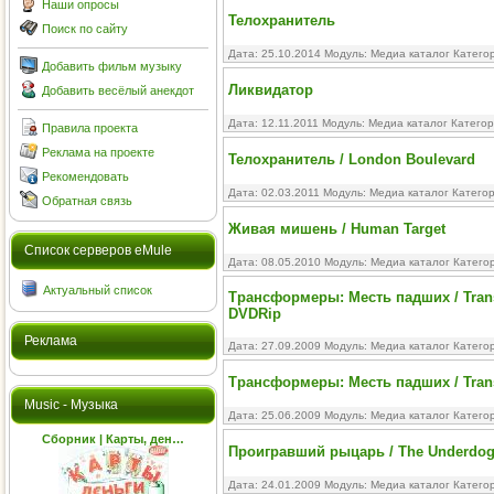
Наши опросы
Телохранитель
Поиск по сайту
Дата: 25.10.2014 Модуль:
Медиа каталог
Катего
Добавить фильм музыку
Ликвидатор
Добавить весёлый анекдот
Дата: 12.11.2011 Модуль:
Медиа каталог
Категор
Правила проекта
Реклама на проекте
Телохранитель / London Boulevard
Рекомендовать
Дата: 02.03.2011 Модуль:
Медиа каталог
Катего
Обратная связь
Живая мишень / Human Target
Cписок серверов eMule
Дата: 08.05.2010 Модуль:
Медиа каталог
Катего
Актуальный список
Трансформеры: Месть падших / Transfo
DVDRip
Реклама
Дата: 27.09.2009 Модуль:
Медиа каталог
Катего
Трансформеры: Месть падших / Transf
Music - Музыка
Дата: 25.06.2009 Модуль:
Медиа каталог
Катего
Сборник | Карты, ден…
Проигравший рыцарь / The Underdog
Дата: 24.01.2009 Модуль:
Медиа каталог
Катего