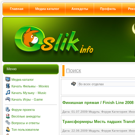
Главная
Медиа каталог
Анекдоты
Профиль
Рек
Меню
Поиск
Медиа каталог
Качать Фильмы - Movies
Качать Музыку - Music
Качать Игры - Game
Финишная прямая / Finish Line 2008 
Форум проекта
Дата: 01.07.2009 Модуль:
Форум
Категория:
Ино
Весёлые анекдоты
Трансформеры Месть падших Transform
Вопросы и ответы
Топ пользователи
Дата: 22.06.2009 Модуль:
Форум
Категория:
Ино