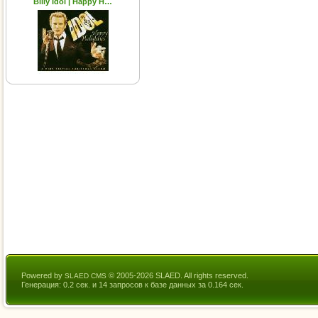
Billy Idol | Happy H…
Powered by
© 2005-2026 SLAED. All rights reserved.
SLAED CMS
Генерация: 0.2 сек. и 14 запросов к базе данных за 0.164 сек.