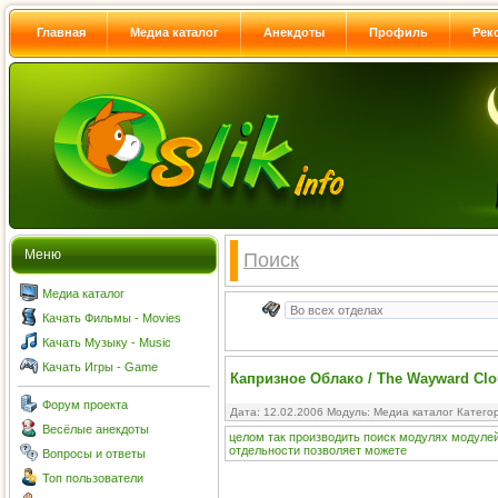
Главная
Медиа каталог
Анекдоты
Профиль
Рек
Меню
Поиск
Медиа каталог
Качать Фильмы - Movies
Качать Музыку - Music
Качать Игры - Game
Капризное Облако / The Wayward Clou
Форум проекта
Дата: 12.02.2006 Модуль:
Медиа каталог
Катего
Весёлые анекдоты
целом
так
производить
поиск
модулях
модуле
отдельности
позволяет
можете
Вопросы и ответы
Топ пользователи