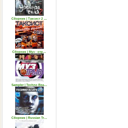
Сборник | Таксист 2 …
Сборник | Муз - отр…
Sampler | Techno Bea…
Сборник | Russian Tr…