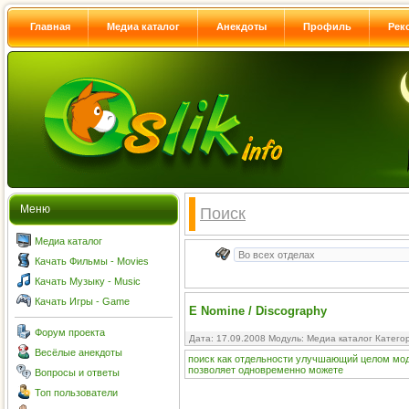
Главная
Медиа каталог
Анекдоты
Профиль
Рек
Меню
Поиск
Медиа каталог
Качать Фильмы - Movies
Качать Музыку - Music
Качать Игры - Game
E Nomine / Discography
Форум проекта
Дата: 17.09.2008 Модуль:
Медиа каталог
Катего
Весёлые анекдоты
поиск
как
отдельности
улучшающий
целом
мо
позволяет
одновременно
можете
Вопросы и ответы
Топ пользователи