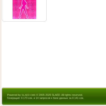
Powered by
© 2005-2026 SLAED. All rights reserved.
SLAED CMS
Генерация: 0.173 сек. и 14 запросов к базе данных за 0.141 сек.