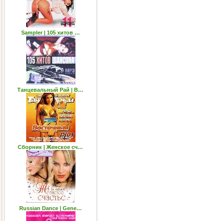
Sampler | 105 хитов …
Танцевальный Рай | В…
Сборник | Женское сч…
Russian Dance | Gene…